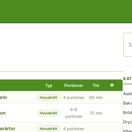
Sök
efte
KAT
Typ
Portioner
Tid
💬
Asia
arin
4 portioner
60 min
Huvudrätt
Bak
6-8
con
Bröd
75 min
Huvudrätt
portioner
Dryc
erärtor
4 portioner
Huvudrätt
Efte