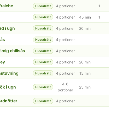
fraiche
4 portioner
1
Huvudrätt
4 portioner
45 min
1
Huvudrätt
ad i ugn
4 portioner
20 min
Huvudrätt
sås
4 portioner
Huvudrätt
ämig chilisås
4 portioner
Huvudrätt
ney
4 portioner
20 min
Huvudrätt
nstuvning
4 portioner
15 min
Huvudrätt
4-6
ök i ugn
25 min
Huvudrätt
portioner
ordnötter
4 portioner
Huvudrätt