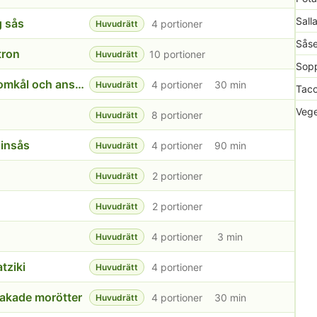
Sall
g sås
4 portioner
Huvudrätt
Såse
tron
10 portioner
Huvudrätt
Sopp
Fylld köttfärslimpa med gratinerad blomkål och ansjovis
4 portioner
30 min
Huvudrätt
Taco
Vege
8 portioner
Huvudrätt
oinsås
4 portioner
90 min
Huvudrätt
2 portioner
Huvudrätt
2 portioner
Huvudrätt
4 portioner
3 min
Huvudrätt
tziki
4 portioner
Huvudrätt
bakade morötter
4 portioner
30 min
Huvudrätt