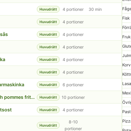
Fåge
4 portioner
30 min
Huvudrätt
Fisk
4 portioner
Huvudrätt
Förr
tsås
4 portioner
Huvudrätt
Fruk
Glute
4 portioner
Huvudrätt
Julm
ika
4 portioner
Huvudrätt
Korv
4 portioner
Huvudrätt
Kött
Lasa
armaskinka
6 portioner
Huvudrätt
Mexi
Fläsknoisette med grönpepparsås och pommes frites
10 portioner
Huvudrätt
Övri
tsost
4 portioner
Huvudrätt
Past
Pizz
8-10
Huvudrätt
portioner
Pota