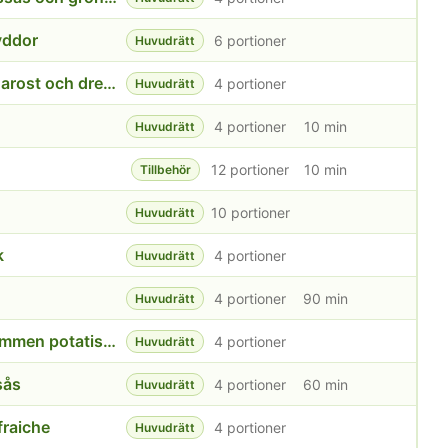
yddor
6 portioner
Huvudrätt
Hemlagad cheeseburgare med cheddarost och dressing
4 portioner
Huvudrätt
4 portioner
10 min
Huvudrätt
12 portioner
10 min
Tillbehör
10 portioner
Huvudrätt
k
4 portioner
Huvudrätt
4 portioner
90 min
Huvudrätt
Kalvstek med rödvinsmarinad och ljummen potatissallad
4 portioner
Huvudrätt
sås
4 portioner
60 min
Huvudrätt
fraiche
4 portioner
Huvudrätt