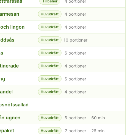
öttfärssås
4 portioner
Tillbehör
parmesan
4 portioner
Huvudrätt
 och lingon
4 portioner
Huvudrätt
äddsås
10 portioner
Huvudrätt
ås
6 portioner
Huvudrätt
tinerade
4 portioner
Huvudrätt
ing
6 portioner
Huvudrätt
andel
4 portioner
Huvudrätt
osnötssallad
rån ugnen
6 portioner
60 min
Huvudrätt
epaket
2 portioner
26 min
Huvudrätt