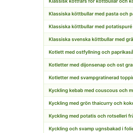
Klassisk köttfärs för köttbullar och k
Klassiska köttbullar med pasta och 
Klassiska köttbullar med potatispuré
Klassiska svenska köttbullar med gr
Kotlett med ostfyllning och paprikas
Kotletter med dijonsenap och ost gra
Kotletter med svampgratinerad topp
Kyckling kebab med couscous och m
Kyckling med grön thaicurry och kok
Kyckling med potatis och rotselleri f
Kyckling och svamp ugnsbakad i foli