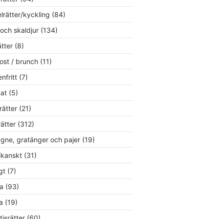
lrätter/kyckling
(84)
 och skaldjur
(134)
ätter
(8)
ost / brunch
(11)
nfritt
(7)
at
(5)
rätter
(21)
rätter
(312)
gne, gratänger och pajer
(19)
kanskt
(31)
gt
(7)
a
(93)
a
(19)
tisrätter
(60)