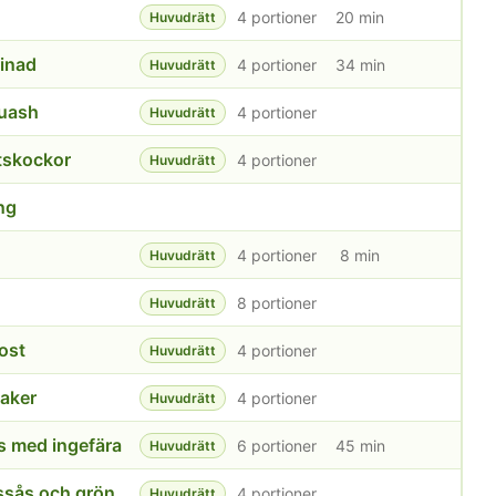
4 portioner
20 min
Huvudrätt
rinad
4 portioner
34 min
Huvudrätt
quash
4 portioner
Huvudrätt
rtskockor
4 portioner
Huvudrätt
ing
4 portioner
8 min
Huvudrätt
8 portioner
Huvudrätt
ost
4 portioner
Huvudrätt
aker
4 portioner
Huvudrätt
s med ingefära
6 portioner
45 min
Huvudrätt
Helstekt entrecote med rostad vitlökssås och grönsaker
4 portioner
Huvudrätt