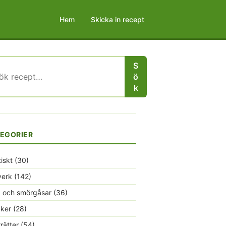
Hem
Skicka in recept
S
r:
ö
k
EGORIER
tiskt
(30)
verk
(142)
 och smörgåsar
(36)
ker
(28)
rrätter
(54)