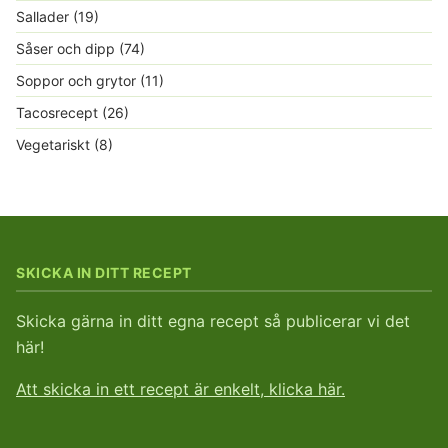
Sallader
(19)
Såser och dipp
(74)
Soppor och grytor
(11)
Tacosrecept
(26)
Vegetariskt
(8)
SKICKA IN DITT RECEPT
Skicka gärna in ditt egna recept så publicerar vi det
här!
Att skicka in ett recept är enkelt, klicka här.