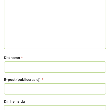
Ditt namn
*
E-post (publiceras ej)
*
Din hemsida