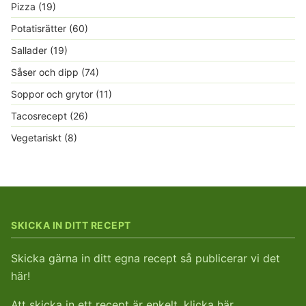
Pizza
(19)
Potatisrätter
(60)
Sallader
(19)
Såser och dipp
(74)
Soppor och grytor
(11)
Tacosrecept
(26)
Vegetariskt
(8)
SKICKA IN DITT RECEPT
Skicka gärna in ditt egna recept så publicerar vi det
här!
Att skicka in ett recept är enkelt, klicka här.