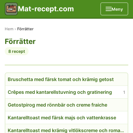
Mat-recept.com
Meny
Hem
Förrätter
Förrätter
8 recept
Bruschetta med färsk tomat och krämig getost
Crêpes med kantarellstuvning och gratinering
1
Getostpirog med rönnbär och creme fraiche
Kantarelltoast med färsk majs och vattenkrasse
Kantarelltoast med krämig vitlökscreme och romansallad