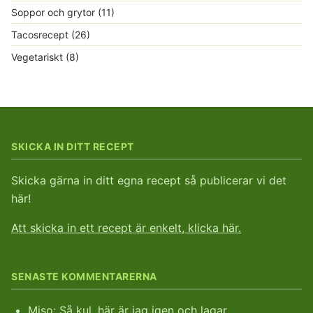
Soppor och grytor
(11)
Tacosrecept
(26)
Vegetariskt
(8)
SKICKA IN DITT RECEPT
Skicka gärna in ditt egna recept så publicerar vi det
här!
Att skicka in ett recept är enkelt, klicka här.
SENASTE KOMMENTARERNA
Miso
: Så kul, här är jag igen och lagar…