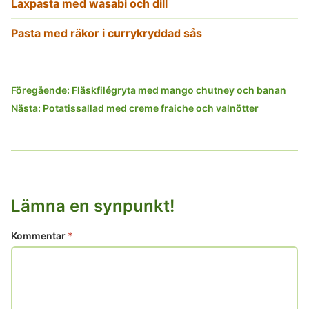
Laxpasta med wasabi och dill
Pasta med räkor i currykryddad sås
Inläggsnavigering
Föregående:
Fläskfilégryta med mango chutney och banan
Nästa:
Potatissallad med creme fraiche och valnötter
Lämna en synpunkt!
Kommentar
*