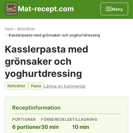
Mat-recept.com
Meny
Hem
Kötträtter
Kasslerpasta med grönsaker och yoghurtdressing
Kasslerpasta med
grönsaker och
yoghurtdressing
Lämna en kommentar
Kötträtter
Pasta
Receptinformation
PORTIONER
FÖRBEREDELSE
TILLAGNING
6 portioner
30 min
10 min