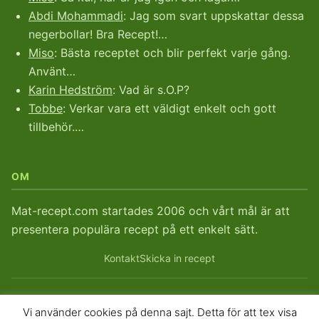
Abdi Mohammadi
: Jag som svart uppskattar dessa
negerbollar! Bra Recept!…
Miso
: Bästa receptet och blir perfekt varje gång.
Använt…
Karin Hedström
: Vad är s.O.P?
Tobbe
: Verkar vara ett väldigt enkelt och gott
tillbehör.…
OM
Mat-recept.com startades 2006 och vårt mål är att
presentera populära recept på ett enkelt sätt.
Kontakt
Skicka in recept
Vi använder cookies på denna sajt. Detta för att tex visa