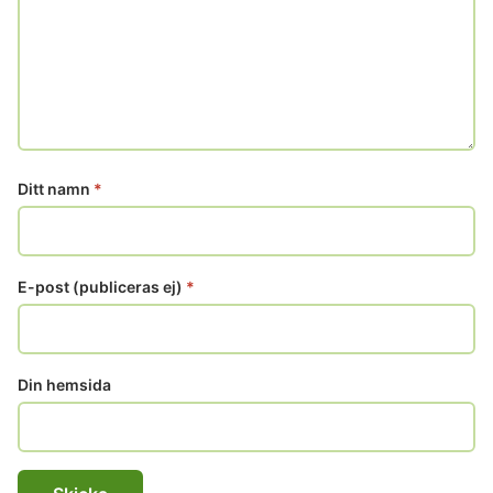
Ditt namn
*
E-post (publiceras ej)
*
Din hemsida