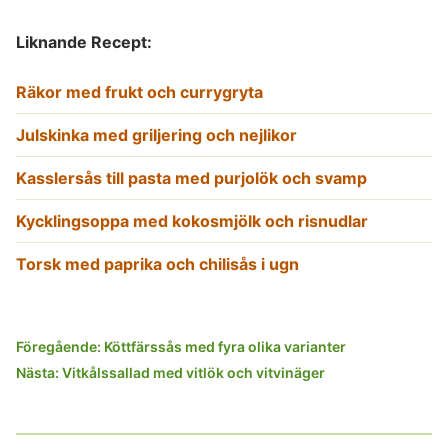
Liknande Recept:
Räkor med frukt och currygryta
Julskinka med griljering och nejlikor
Kasslersås till pasta med purjolök och svamp
Kycklingsoppa med kokosmjölk och risnudlar
Torsk med paprika och chilisås i ugn
Inläggsnavigering
Föregående:
Köttfärssås med fyra olika varianter
Nästa:
Vitkålssallad med vitlök och vitvinäger