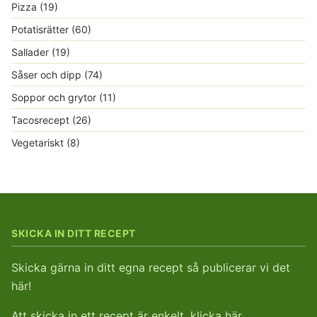
Pizza
(19)
Potatisrätter
(60)
Sallader
(19)
Såser och dipp
(74)
Soppor och grytor
(11)
Tacosrecept
(26)
Vegetariskt
(8)
SKICKA IN DITT RECEPT
Skicka gärna in ditt egna recept så publicerar vi det
här!
Att skicka in ett recept är enkelt, klicka här.