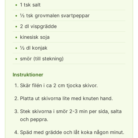
1 tsk salt
½ tsk grovmalen svartpeppar
2 dl vispgrädde
kinesisk soja
½ dl konjak
smör (till stekning)
Instruktioner
Skär filén i ca 2 cm tjocka skivor.
Platta ut skivorna lite med knuten hand.
Stek skivorna i smör 2-3 min per sida, salta
och peppra.
Späd med grädde och låt koka någon minut.