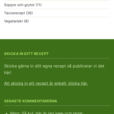
Soppor och grytor
(11)
Tacosrecept
(26)
Vegetariskt
(8)
SKICKA IN DITT RECEPT
Skicka gärna in ditt egna recept så publicerar vi det
här!
Att skicka in ett recept är enkelt, klicka här.
SENASTE KOMMENTARERNA
Miso
: Så kul, här är jag igen och lagar…