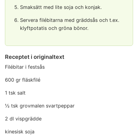
Smaksätt med lite soja och konjak.
Servera filébitarna med gräddsås och t.ex.
klyftpotatis och gröna bönor.
Receptet i originaltext
Filébitar i festsås
600 gr fläskfilé
1 tsk salt
½ tsk grovmalen svartpeppar
2 dl vispgrädde
kinesisk soja