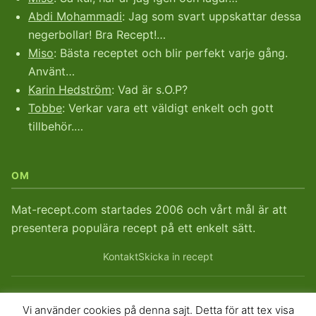
Abdi Mohammadi
: Jag som svart uppskattar dessa
negerbollar! Bra Recept!…
Miso
: Bästa receptet och blir perfekt varje gång.
Använt…
Karin Hedström
: Vad är s.O.P?
Tobbe
: Verkar vara ett väldigt enkelt och gott
tillbehör.…
OM
Mat-recept.com startades 2006 och vårt mål är att
presentera populära recept på ett enkelt sätt.
Kontakt
Skicka in recept
Vi använder cookies på denna sajt. Detta för att tex visa