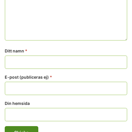
Ditt namn
*
E-post (publiceras ej)
*
Din hemsida