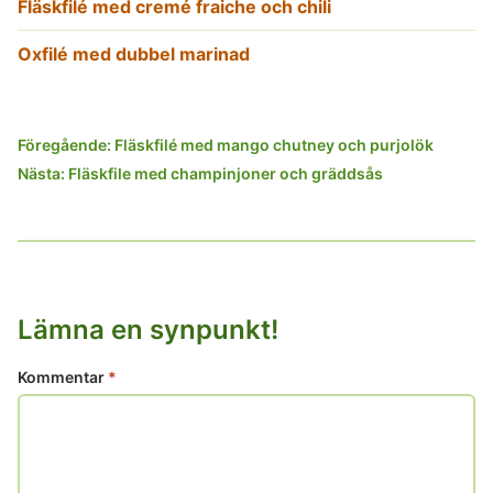
Fläskfilé med cremé fraiche och chili
Oxfilé med dubbel marinad
Inläggsnavigering
Föregående:
Fläskfilé med mango chutney och purjolök
Nästa:
Fläskfile med champinjoner och gräddsås
Lämna en synpunkt!
Kommentar
*