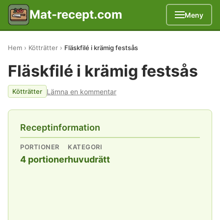
Mat-recept.com
Meny
Hem
Kötträtter
Fläskfilé i krämig festsås
Fläskfilé i krämig festsås
Lämna en kommentar
Kötträtter
Receptinformation
PORTIONER
KATEGORI
4 portioner
huvudrätt