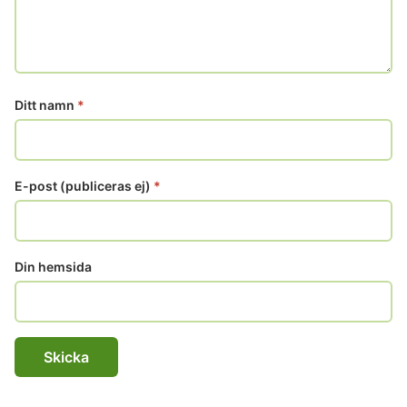
Ditt namn
*
E-post (publiceras ej)
*
Din hemsida