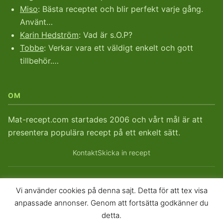
Miso
: Bästa receptet och blir perfekt varje gång.
Använt…
Karin Hedström
: Vad är s.O.P?
Tobbe
: Verkar vara ett väldigt enkelt och gott
tillbehör.…
OM
Mat-recept.com startades 2006 och vårt mål är att
presentera populära recept på ett enkelt sätt.
Kontakt
Skicka in recept
Vi använder cookies på denna sajt. Detta för att tex visa
© 2026
Mat-recept.com
. Mat-recept sedan 2006.
anpassade annonser. Genom att fortsätta godkänner du
Sitemap
RSS
RSS Kommentarer
detta.