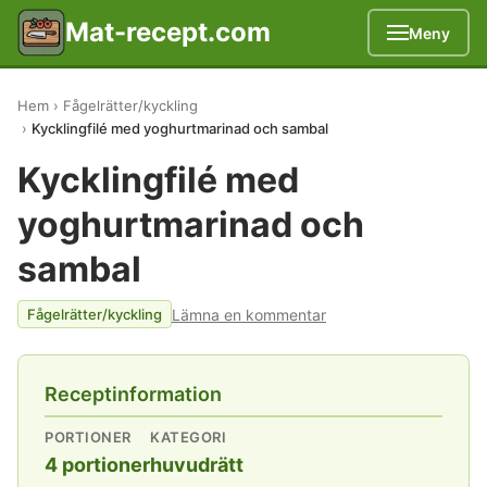
Mat-recept.com
Meny
Hem
Fågelrätter/kyckling
Kycklingfilé med yoghurtmarinad och sambal
Kycklingfilé med
yoghurtmarinad och
sambal
Lämna en kommentar
Fågelrätter/kyckling
Receptinformation
PORTIONER
KATEGORI
4 portioner
huvudrätt