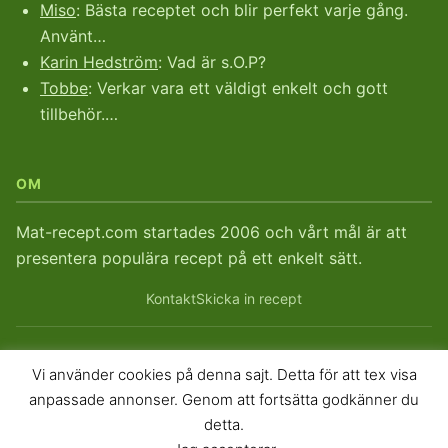
Miso
: Bästa receptet och blir perfekt varje gång.
Använt…
Karin Hedström
: Vad är s.O.P?
Tobbe
: Verkar vara ett väldigt enkelt och gott
tillbehör.…
OM
Mat-recept.com startades 2006 och vårt mål är att
presentera populära recept på ett enkelt sätt.
Kontakt
Skicka in recept
Vi använder cookies på denna sajt. Detta för att tex visa
© 2026
Mat-recept.com
. Mat-recept sedan 2006.
anpassade annonser. Genom att fortsätta godkänner du
Sitemap
RSS
RSS Kommentarer
detta.