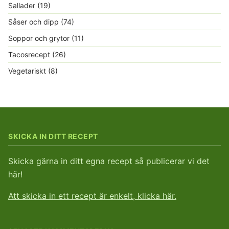
Sallader
(19)
Såser och dipp
(74)
Soppor och grytor
(11)
Tacosrecept
(26)
Vegetariskt
(8)
SKICKA IN DITT RECEPT
Skicka gärna in ditt egna recept så publicerar vi det
här!
Att skicka in ett recept är enkelt, klicka här.