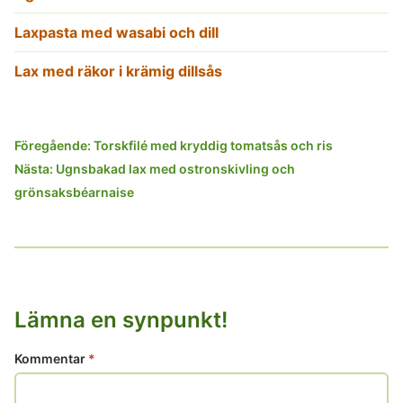
Laxpasta med wasabi och dill
Lax med räkor i krämig dillsås
Inläggsnavigering
Föregående:
Torskfilé med kryddig tomatsås och ris
Nästa:
Ugnsbakad lax med ostronskivling och
grönsaksbéarnaise
Lämna en synpunkt!
Kommentar
*