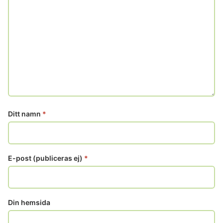
Ditt namn
*
E-post (publiceras ej)
*
Din hemsida