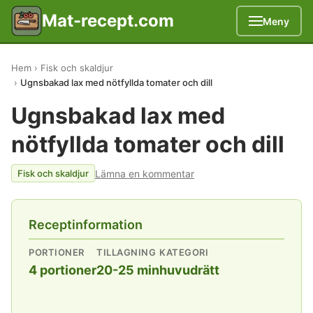
Mat-recept.com
Meny
Hem
Fisk och skaldjur
Ugnsbakad lax med nötfyllda tomater och dill
Ugnsbakad lax med
nötfyllda tomater och dill
Lämna en kommentar
Fisk och skaldjur
Receptinformation
PORTIONER
TILLAGNING
KATEGORI
4 portioner
20-25 min
huvudrätt