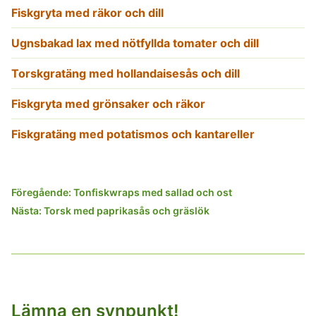
Fiskgryta med räkor och dill
Ugnsbakad lax med nötfyllda tomater och dill
Torskgratäng med hollandaisesås och dill
Fiskgryta med grönsaker och räkor
Fiskgratäng med potatismos och kantareller
Inläggsnavigering
Föregående:
Tonfiskwraps med sallad och ost
Nästa:
Torsk med paprikasås och gräslök
Lämna en synpunkt!