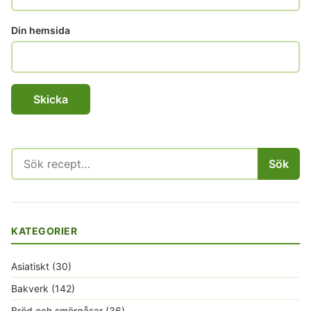
Din hemsida
Sök
Sök
efter:
KATEGORIER
Asiatiskt
(30)
Bakverk
(142)
Bröd och smörgåsar
(36)