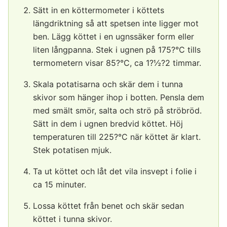
Sätt in en köttermometer i köttets
längdriktning så att spetsen inte ligger mot
ben. Lägg köttet i en ugnssäker form eller
liten långpanna. Stek i ugnen på 175?°C tills
termometern visar 85?°C, ca 1?½?2 timmar.
Skala potatisarna och skär dem i tunna
skivor som hänger ihop i botten. Pensla dem
med smält smör, salta och strö på ströbröd.
Sätt in dem i ugnen bredvid köttet. Höj
temperaturen till 225?°C när köttet är klart.
Stek potatisen mjuk.
Ta ut köttet och låt det vila insvept i folie i
ca 15 minuter.
Lossa köttet från benet och skär sedan
köttet i tunna skivor.