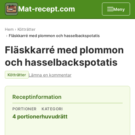
Mat-recept.com
Meny
Hem
Kötträtter
Fläskkarré med plommon och hasselbackspotatis
Fläskkarré med plommon
och hasselbackspotatis
Lämna en kommentar
Kötträtter
Receptinformation
PORTIONER
KATEGORI
4 portioner
huvudrätt