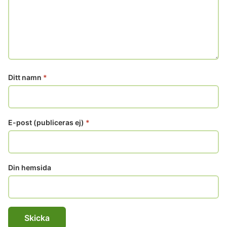
Ditt namn
*
E-post (publiceras ej)
*
Din hemsida