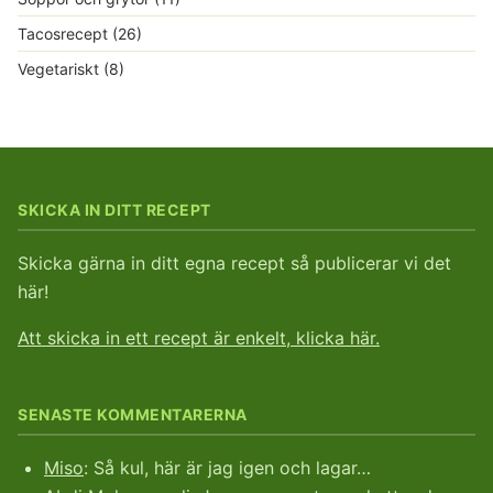
Tacosrecept
(26)
Vegetariskt
(8)
SKICKA IN DITT RECEPT
Skicka gärna in ditt egna recept så publicerar vi det
här!
Att skicka in ett recept är enkelt, klicka här.
SENASTE KOMMENTARERNA
Miso
: Så kul, här är jag igen och lagar…