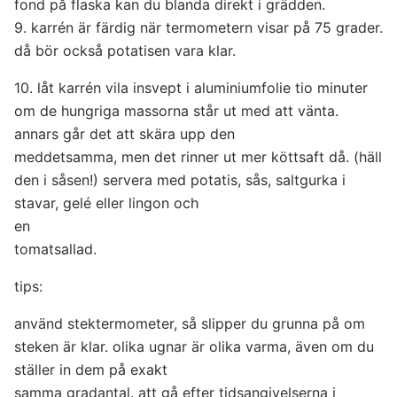
fond på flaska kan du blanda direkt i grädden.
9. karrén är färdig när termometern visar på 75 grader.
då bör också potatisen vara klar.
10. låt karrén vila insvept i aluminiumfolie tio minuter
om de hungriga massorna står ut med att vänta.
annars går det att skära upp den
meddetsamma, men det rinner ut mer köttsaft då. (häll
den i såsen!) servera med potatis, sås, saltgurka i
stavar, gelé eller lingon och
en
tomatsallad.
tips:
använd stektermometer, så slipper du grunna på om
steken är klar. olika ugnar är olika varma, även om du
ställer in dem på exakt
samma gradantal. att gå efter tidsangivelserna i