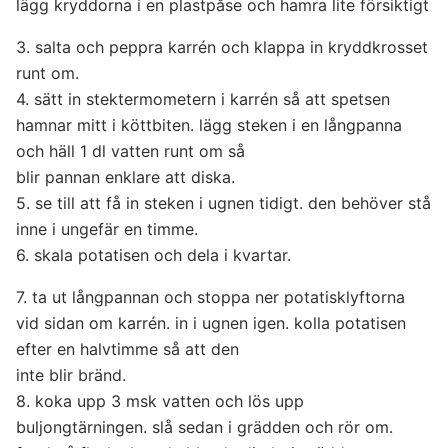
lägg kryddorna i en plastpåse och hamra lite försiktigt
3. salta och peppra karrén och klappa in kryddkrosset
runt om.
4. sätt in stektermometern i karrén så att spetsen
hamnar mitt i köttbiten. lägg steken i en långpanna
och häll 1 dl vatten runt om så
blir pannan enklare att diska.
5. se till att få in steken i ugnen tidigt. den behöver stå
inne i ungefär en timme.
6. skala potatisen och dela i kvartar.
7. ta ut långpannan och stoppa ner potatisklyftorna
vid sidan om karrén. in i ugnen igen. kolla potatisen
efter en halvtimme så att den
inte blir bränd.
8. koka upp 3 msk vatten och lös upp
buljongtärningen. slå sedan i grädden och rör om.