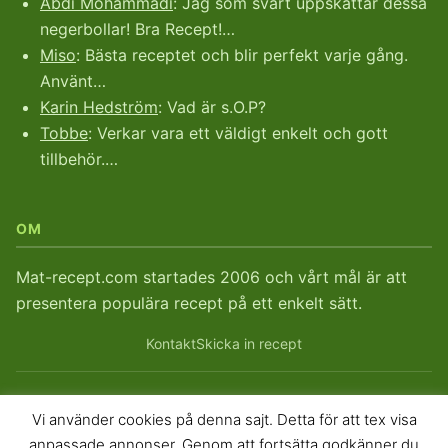
Abdi Mohammadi
: Jag som svart uppskattar dessa
negerbollar! Bra Recept!…
Miso
: Bästa receptet och blir perfekt varje gång.
Använt…
Karin Hedström
: Vad är s.O.P?
Tobbe
: Verkar vara ett väldigt enkelt och gott
tillbehör.…
OM
Mat-recept.com startades 2006 och vårt mål är att
presentera populära recept på ett enkelt sätt.
Kontakt
Skicka in recept
Vi använder cookies på denna sajt. Detta för att tex visa
© 2026
Mat-recept.com
. Mat-recept sedan 2006.
anpassade annonser. Genom att fortsätta godkänner du