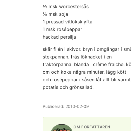
½ msk worcestersås
½ msk soja
1 pressad vitlöksklyfta
1 msk rosépeppar
hackad persilja
skär filén i skivor. bryn i omgångar i s
stekpannan. fräs lökhacket i en
traktörpanna. blanda i crème fraiche, köt
om och koka några minuter. lägg kött
och rosépeppar i såsen låt allt bli varm
potatis och grönsallad.
Publicerad:
2010-02-09
OM FÖRFATTAREN