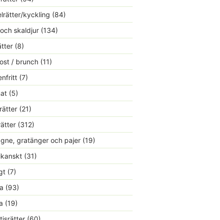
lrätter/kyckling
(84)
 och skaldjur
(134)
ätter
(8)
ost / brunch
(11)
nfritt
(7)
at
(5)
rätter
(21)
rätter
(312)
gne, gratänger och pajer
(19)
kanskt
(31)
gt
(7)
a
(93)
a
(19)
tisrätter
(60)