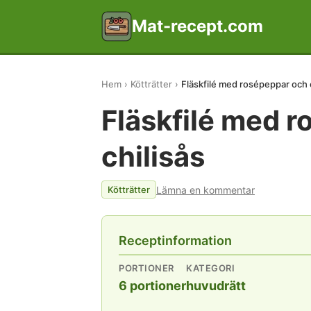
Mat-recept.com
Hem
Kötträtter
Fläskfilé med rosépeppar och c
Fläskfilé med 
chilisås
Lämna en kommentar
Kötträtter
Receptinformation
PORTIONER
KATEGORI
6 portioner
huvudrätt