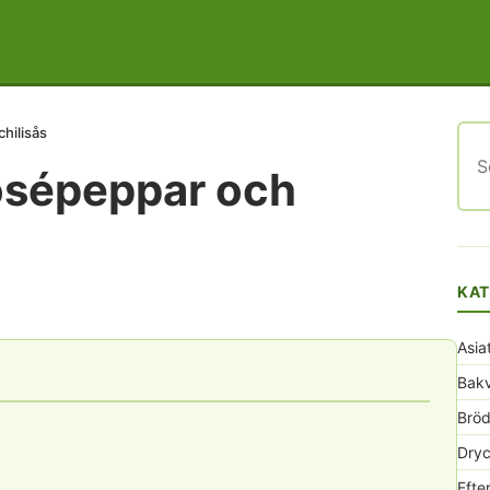
hilisås
Sök
efte
rosépeppar och
KAT
Asia
Bak
Bröd
Dryc
Efte