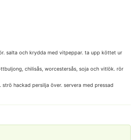
mör. salta och krydda med vitpeppar. ta upp köttet ur
tbuljong, chilisås, worcestersås, soja och vitlök. rör
t. strö hackad persilja över. servera med pressad