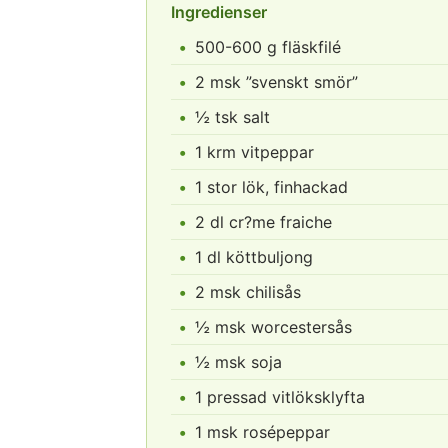
Ingredienser
500-600 g fläskfilé
2 msk ”svenskt smör”
½ tsk salt
1 krm vitpeppar
1 stor lök, finhackad
2 dl cr?me fraiche
1 dl köttbuljong
2 msk chilisås
½ msk worcestersås
½ msk soja
1 pressad vitlöksklyfta
1 msk rosépeppar