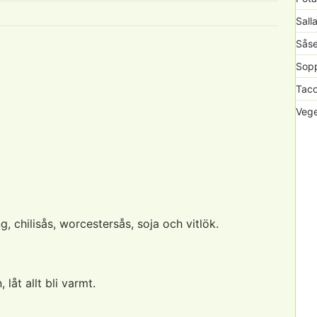
Sall
Såse
Sopp
Taco
Vege
g, chilisås, worcestersås, soja och vitlök.
låt allt bli varmt.