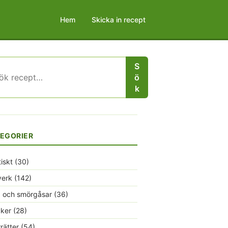
Hem
Skicka in recept
S
r:
ö
k
EGORIER
tiskt
(30)
verk
(142)
 och smörgåsar
(36)
ker
(28)
rrätter
(54)