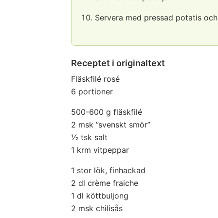
Servera med pressad potatis och
Receptet i originaltext
Fläskfilé rosé
6 portioner
500-600 g fläskfilé
2 msk ”svenskt smör”
½ tsk salt
1 krm vitpeppar
1 stor lök, finhackad
2 dl crème fraiche
1 dl köttbuljong
2 msk chilisås