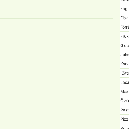
Fåge
Fisk
Förr
Fruk
Glute
Julm
Korv
Kött
Lasa
Mexi
Övri
Past
Pizz
Pota