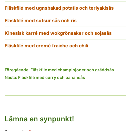
Fläskfilé med ugnsbakad potatis och teriyakisås
Fläskfilé med sötsur sås och ris
Kinesisk karré med wokgrönsaker och sojasås
Fläskfilé med cremé fraiche och chili
Inläggsnavigering
Föregående:
Fläskfile med champinjoner och gräddsås
Nästa:
Fläskfilé med curry och banansås
Lämna en synpunkt!