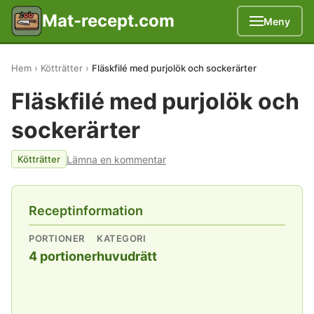
Mat-recept.com
Meny
Hem
Kötträtter
Fläskfilé med purjolök och sockerärter
Fläskfilé med purjolök och
sockerärter
Lämna en kommentar
Kötträtter
Receptinformation
PORTIONER
KATEGORI
4 portioner
huvudrätt