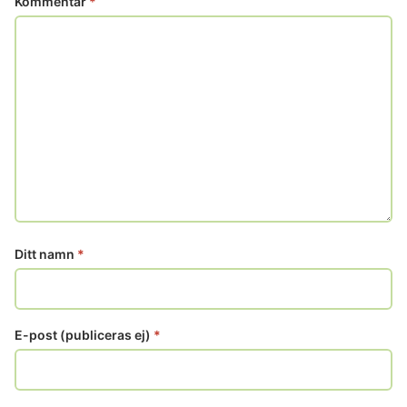
Kommentar
*
Ditt namn
*
E-post (publiceras ej)
*