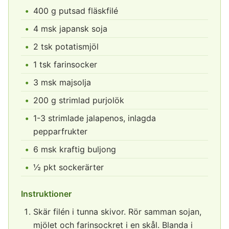
400 g putsad fläskfilé
4 msk japansk soja
2 tsk potatismjöl
1 tsk farinsocker
3 msk majsolja
200 g strimlad purjolök
1-3 strimlade jalapenos, inlagda
pepparfrukter
6 msk kraftig buljong
½ pkt sockerärter
Instruktioner
Skär filén i tunna skivor. Rör samman sojan,
mjölet och farinsockret i en skål. Blanda i