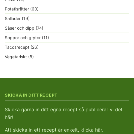
Potatisrätter
(60)
Sallader
(19)
Såser och dipp
(74)
Soppor och grytor
(11)
Tacosrecept
(26)
Vegetariskt
(8)
SKICKA IN DITT RECEPT
Skicka gärna in ditt egna recept så publicerar vi det
här!
Att skicka in ett recept är enkelt, klicka här.