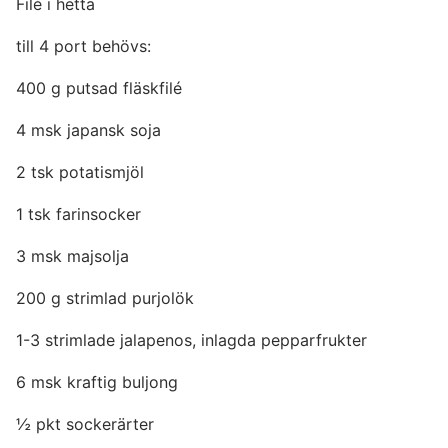
Filé i hetta
till 4 port behövs:
400 g putsad fläskfilé
4 msk japansk soja
2 tsk potatismjöl
1 tsk farinsocker
3 msk majsolja
200 g strimlad purjolök
1-3 strimlade jalapenos, inlagda pepparfrukter
6 msk kraftig buljong
½ pkt sockerärter