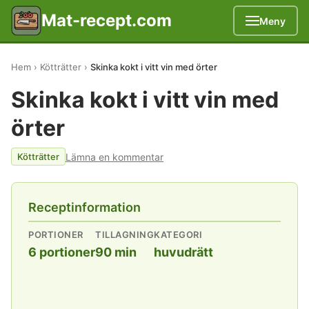
Mat-recept.com
Meny
Hem
Kötträtter
Skinka kokt i vitt vin med örter
Skinka kokt i vitt vin med
örter
Lämna en kommentar
Kötträtter
Receptinformation
PORTIONER
TILLAGNING
KATEGORI
6 portioner
90 min
huvudrätt