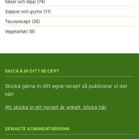
Såser och dipp
(74)
Soppor och grytor
(11)
Tacosrecept
(26)
Vegetariskt
(8)
SKICKA IN DITT RECEPT
Skicka gärna in ditt egna recept så publicerar vi det
här!
Att skicka in ett recept är enkelt, klicka här.
SENASTE KOMMENTARERNA