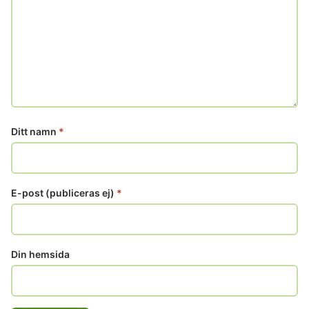
Ditt namn
*
E-post (publiceras ej)
*
Din hemsida