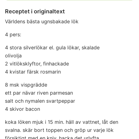
Receptet i originaltext
Världens bästa ugnsbakade lök
4 pers:
4 stora silverlökar el. gula lökar, skalade
olivolja
2 vitlöksklyftor, finhackade
4 kvistar färsk rosmarin
8 msk vispgrädde
ett par nävar riven parmesan
salt och nymalen svartpeppar
4 skivor bacon
koka löken mjuk i 15 min. häll av vattnet, låt den
svalna. skär bort toppen och gröp ur varje lök
försiktigt med en kniv. hacka det urlyfta.