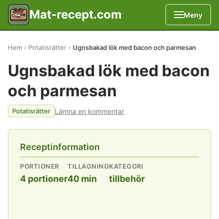
Mat-recept.com
Meny
Hem
Potatisrätter
Ugnsbakad lök med bacon och parmesan
Ugnsbakad lök med bacon
och parmesan
Lämna en kommentar
Potatisrätter
Receptinformation
PORTIONER
TILLAGNING
KATEGORI
4 portioner
40 min
tillbehör