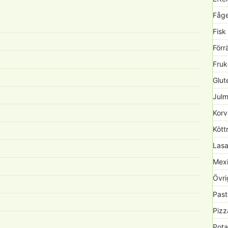
Fåge
Fisk
Förr
Fruk
Glute
Julm
Korv
Kött
Lasa
Mexi
Övri
Past
Pizz
Pota