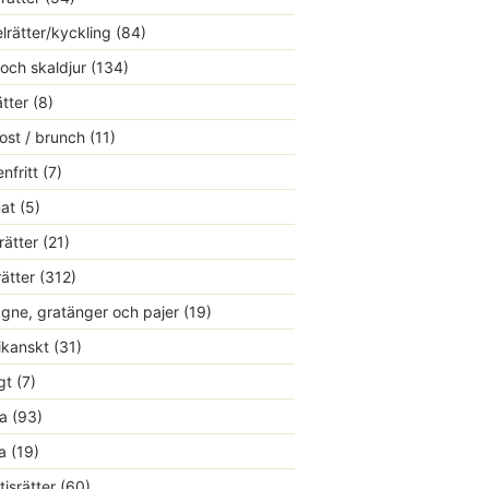
lrätter/kyckling
(84)
 och skaldjur
(134)
ätter
(8)
ost / brunch
(11)
nfritt
(7)
at
(5)
rätter
(21)
rätter
(312)
gne, gratänger och pajer
(19)
kanskt
(31)
gt
(7)
a
(93)
a
(19)
tisrätter
(60)