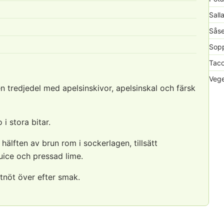
Sall
Såse
Sopp
Taco
Vege
en tredjedel med apelsinskivor, apelsinskal och färsk
i stora bitar.
hälften av brun rom i sockerlagen, tillsätt
uice och pressad lime.
tnöt över efter smak.