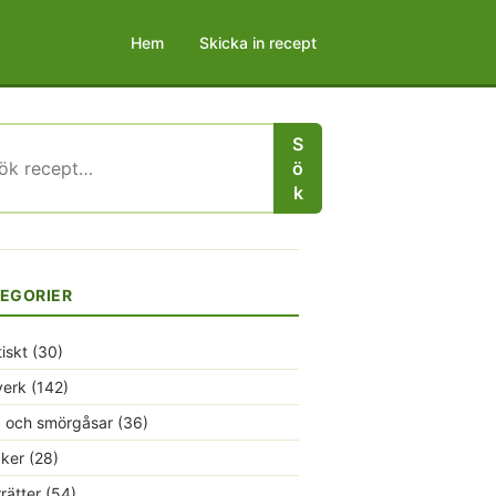
Hem
Skicka in recept
S
r:
ö
k
EGORIER
tiskt
(30)
verk
(142)
 och smörgåsar
(36)
ker
(28)
rrätter
(54)