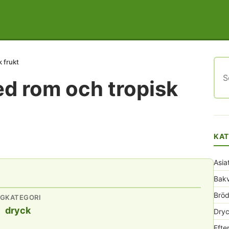
 frukt
Sök
efte
d rom och tropisk
KAT
Asia
Bak
Bröd
NG
KATEGORI
dryck
Dryc
Efte