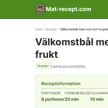
Mat-recept.com
Hem
Drycker
Välkomstbål med rom och tropisk
Välkomstbål me
frukt
Lämna en kommentar
Drycker
Receptinformation
PORTIONER
FÖRBEREDELSE
TILLAGNI
8 portioner
20 min
10 min