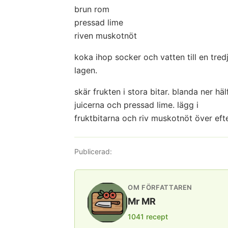
brun rom
pressad lime
riven muskotnöt
koka ihop socker och vatten till en tred
lagen.
skär frukten i stora bitar. blanda ner hä
juicerna och pressad lime. lägg i
fruktbitarna och riv muskotnöt över eft
Publicerad:
OM FÖRFATTAREN
Mr MR
1041 recept