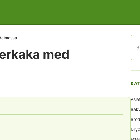
ndelmassa
Sök
efte
tterkaka med
KAT
Asia
Bak
Bröd
Dryc
Efte