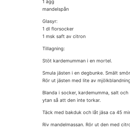
1 ägg
mandelspån
Glasyr:
1 dl florsocker
1 msk saft av citron
Tillagning:
Stöt kardemumman i en mortel.
Smula jästen i en degbunke. Smält smöret
Rör ut jästen med lite av mjölkblandning
Blanda i socker, kardemumma, salt och n
ytan så att den inte torkar.
Täck med bakduk och låt jäsa ca 45 min
Riv mandelmassan. Rör ut den med citro