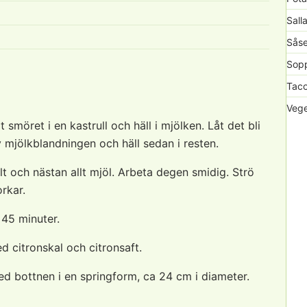
Sall
Såse
Sopp
Taco
Vege
smöret i en kastrull och häll i mjölken. Låt det bli
v mjölkblandningen och häll sedan i resten.
t och nästan allt mjöl. Arbeta degen smidig. Strö
orkar.
 45 minuter.
 citronskal och citronsaft.
d bottnen i en springform, ca 24 cm i diameter.