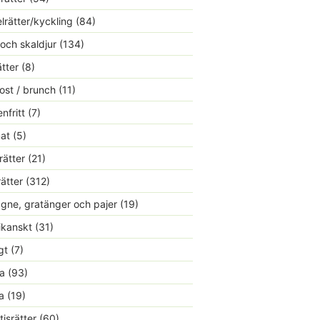
lrätter/kyckling
(84)
 och skaldjur
(134)
ätter
(8)
ost / brunch
(11)
nfritt
(7)
at
(5)
rätter
(21)
rätter
(312)
gne, gratänger och pajer
(19)
kanskt
(31)
gt
(7)
a
(93)
a
(19)
tisrätter
(60)