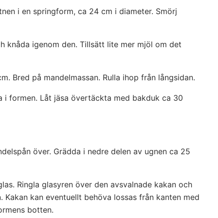
nen i en springform, ca 24 cm i diameter. Smörj
h knåda igenom den. Tillsätt lite mer mjöl om det
 cm. Bred på mandelmassan. Rulla ihop från långsidan.
na i formen. Låt jäsa övertäckta med bakduk ca 30
delspån över. Grädda i nedre delen av ugnen ca 25
t glas. Ringla glasyren över den avsvalnade kakan och
n. Kakan kan eventuellt behöva lossas från kanten med
formens botten.