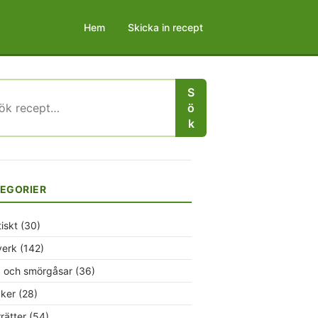
Hem
Skicka in recept
S
r:
ö
k
EGORIER
tiskt
(30)
verk
(142)
 och smörgåsar
(36)
ker
(28)
rrätter
(54)