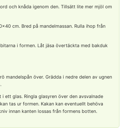
ord och knåda igenom den. Tillsätt lite mer mjöl om
a 30×40 cm. Bred på mandelmassan. Rulla ihop från
a bitarna i formen. Låt jäsa övertäckta med bakduk
rö mandelspån över. Grädda i nedre delen av ugnen
.
t i ett glas. Ringla glasyren över den avsvalnade
akan tas ur formen. Kakan kan eventuellt behöva
niv innan kanten lossas från formens botten.