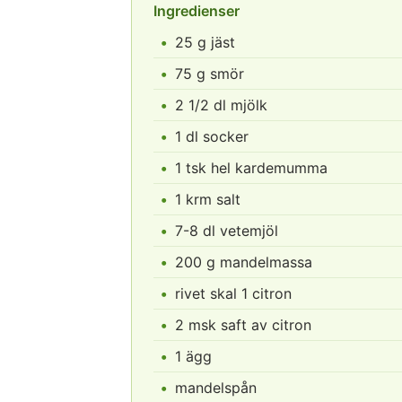
Ingredienser
25 g jäst
75 g smör
2 1/2 dl mjölk
1 dl socker
1 tsk hel kardemumma
1 krm salt
7-8 dl vetemjöl
200 g mandelmassa
rivet skal 1 citron
2 msk saft av citron
1 ägg
mandelspån