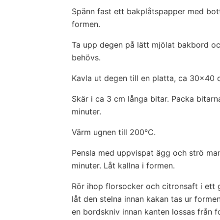
Spänn fast ett bakplåtspapper med bott
formen.
Ta upp degen på lätt mjölat bakbord oc
behövs.
Kavla ut degen till en platta, ca 30×40
Skär i ca 3 cm långa bitar. Packa bitar
minuter.
Värm ugnen till 200°C.
Pensla med uppvispat ägg och strö man
minuter. Låt kallna i formen.
Rör ihop florsocker och citronsaft i et
låt den stelna innan kakan tas ur forme
en bordskniv innan kanten lossas från 