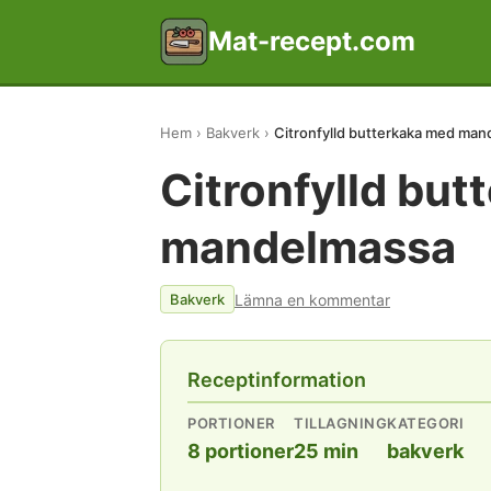
Mat-recept.com
Hem
Bakverk
Citronfylld butterkaka med ma
Citronfylld bu
mandelmassa
Lämna en kommentar
Bakverk
Receptinformation
PORTIONER
TILLAGNING
KATEGORI
8 portioner
25 min
bakverk