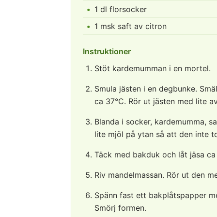
1 dl florsocker
1 msk saft av citron
Instruktioner
Stöt kardemumman i en mortel.
Smula jästen i en degbunke. Smält 
ca 37°C. Rör ut jästen med lite a
Blanda i socker, kardemumma, sal
lite mjöl på ytan så att den inte t
Täck med bakduk och låt jäsa ca
Riv mandelmassan. Rör ut den med
Spänn fast ett bakplåtspapper me
Smörj formen.