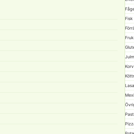
Fåge
Fisk
Förr
Fruk
Glute
Julm
Korv
Kött
Lasa
Mexi
Övri
Past
Pizz
Pota