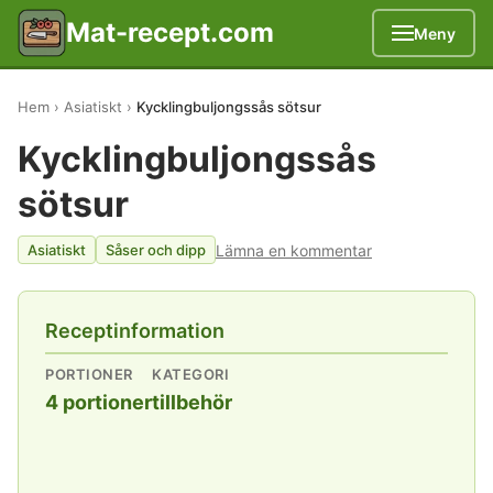
Mat-recept.com
Meny
Hem
Asiatiskt
Kycklingbuljongssås sötsur
Kycklingbuljongssås
sötsur
Lämna en kommentar
Asiatiskt
Såser och dipp
Receptinformation
PORTIONER
KATEGORI
4 portioner
tillbehör