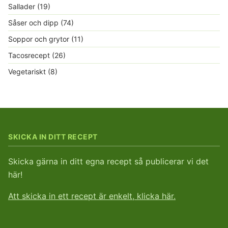
Sallader
(19)
Såser och dipp
(74)
Soppor och grytor
(11)
Tacosrecept
(26)
Vegetariskt
(8)
SKICKA IN DITT RECEPT
Skicka gärna in ditt egna recept så publicerar vi det
här!
Att skicka in ett recept är enkelt, klicka här.