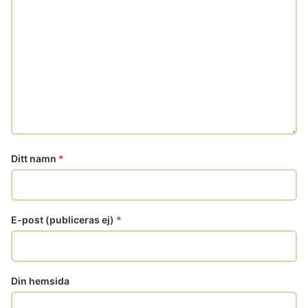
Ditt namn
*
E-post (publiceras ej)
*
Din hemsida