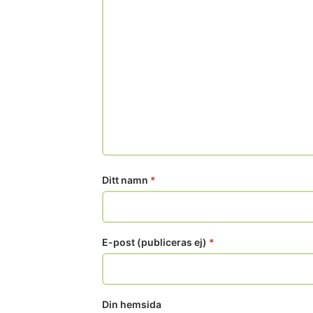
Ditt namn
*
E-post (publiceras ej)
*
Din hemsida