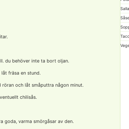
Sall
Såse
Sopp
tar.
Taco
Vege
ll. du behöver inte ta bort oljan.
 låt fräsa en stund.
 röran och låt småputtra någon minut.
ntuellt chilisås.
öra goda, varma smörgåsar av den.