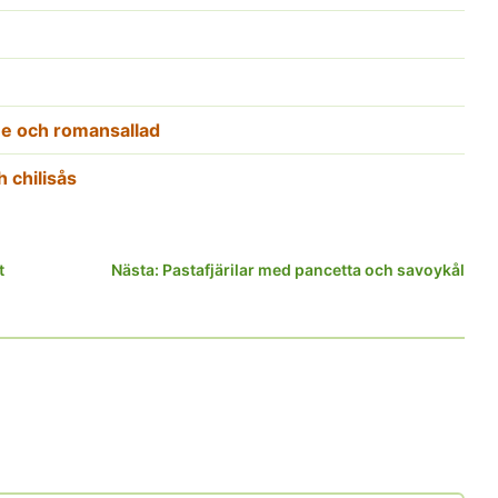
me och romansallad
 chilisås
t
Nästa:
Pastafjärilar med pancetta och savoykål