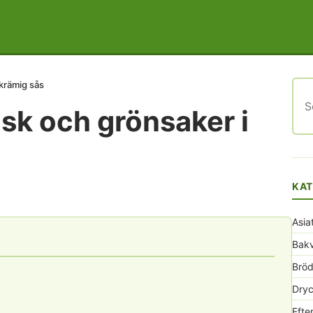
 krämig sås
Sök
efte
sk och grönsaker i
KAT
Asia
Bak
Bröd
Dryc
Efte