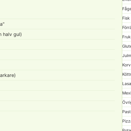
Fåge
Fisk
ka"
Förr
n halv gul)
Fruk
Glute
Julm
Korv
Kött
tarkare)
Lasa
Mexi
Övri
Past
Pizz
Pota