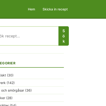
Hem
Skicka in recept
S
r:
ö
k
EGORIER
tiskt
(30)
verk
(142)
 och smörgåsar
(36)
ker
(28)
rrätter
(54)