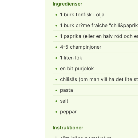
Ingredienser
1 burk tonfisk i olja
1 burk cr?me fraiche "chili&papri
1 paprika (eller en halv röd och e
4-5 champinjoner
1 liten lök
en bit purjolök
chilisås (om man vill ha det lite s
pasta
salt
peppar
Instruktioner