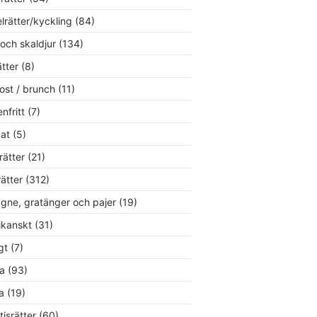
lrätter/kyckling
(84)
 och skaldjur
(134)
ätter
(8)
ost / brunch
(11)
nfritt
(7)
at
(5)
rätter
(21)
rätter
(312)
gne, gratänger och pajer
(19)
kanskt
(31)
gt
(7)
a
(93)
a
(19)
tisrätter
(60)