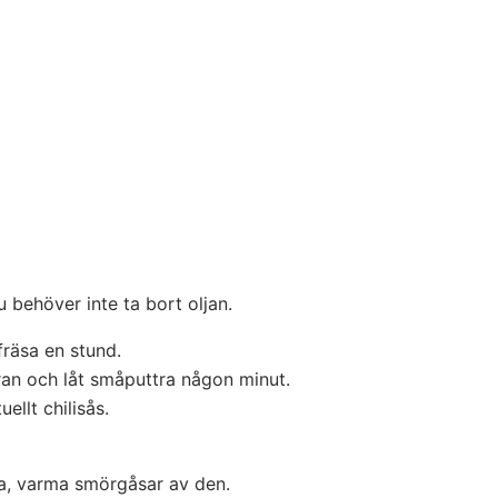
du behöver inte ta bort oljan.
 fräsa en stund.
an och låt småputtra någon minut.
llt chilisås.
da, varma smörgåsar av den.