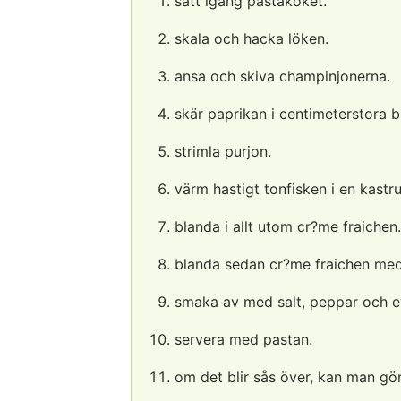
sätt igång pastakoket.
skala och hacka löken.
ansa och skiva champinjonerna.
skär paprikan i centimeterstora bi
strimla purjon.
värm hastigt tonfisken i en kastru
blanda i allt utom cr?me fraichen.
blanda sedan cr?me fraichen med
smaka av med salt, peppar och eve
servera med pastan.
om det blir sås över, kan man g