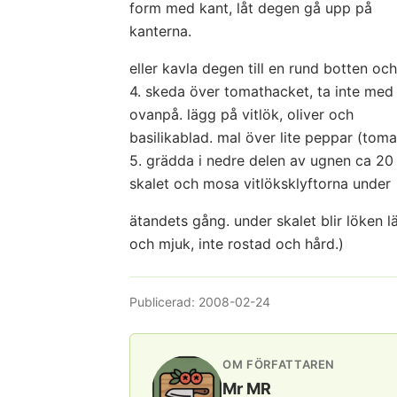
form med kant, låt degen gå upp på
kanterna.
eller kavla degen till en rund botten o
4. skeda över tomathacket, ta inte med
ovanpå. lägg på vitlök, oliver och
basilikablad. mal över lite peppar (tomat
5. grädda i nedre delen av ugnen ca 20 mi
skalet och mosa vitlöksklyftorna under
ätandets gång. under skalet blir löken 
och mjuk, inte rostad och hård.)
Publicerad:
2008-02-24
OM FÖRFATTAREN
Mr MR