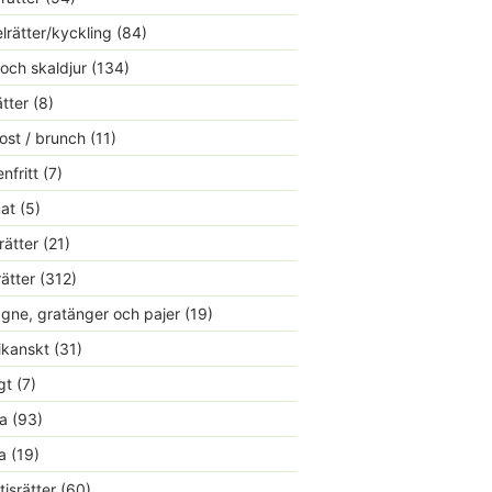
lrätter/kyckling
(84)
 och skaldjur
(134)
ätter
(8)
ost / brunch
(11)
nfritt
(7)
at
(5)
rätter
(21)
rätter
(312)
gne, gratänger och pajer
(19)
kanskt
(31)
gt
(7)
a
(93)
a
(19)
tisrätter
(60)