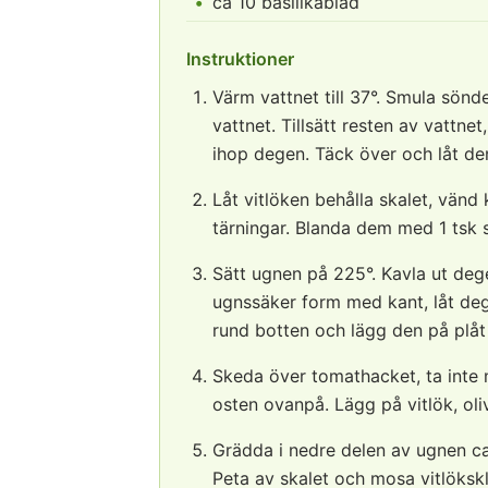
ca 10 basilikablad
Instruktioner
Värm vattnet till 37°. Smula sönd
vattnet. Tillsätt resten av vattnet
ihop degen. Täck över och låt de
Låt vitlöken behålla skalet, vänd 
tärningar. Blanda dem med 1 tsk sa
Sätt ugnen på 225°. Kavla ut dege
ugnssäker form med kant, låt dege
rund botten och lägg den på plå
Skeda över tomathacket, ta inte 
osten ovanpå. Lägg på vitlök, oliv
Grädda i nedre delen av ugnen ca 2
Peta av skalet och mosa vitlöksk