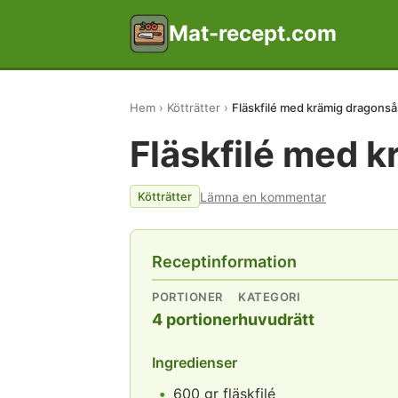
Mat-recept.com
Hem
Kötträtter
Fläskfilé med krämig dragonså
Fläskfilé med 
Lämna en kommentar
Kötträtter
Receptinformation
PORTIONER
KATEGORI
4 portioner
huvudrätt
Ingredienser
600 gr fläskfilé