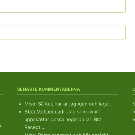
SENASTE KOMMENTARERNA
Miso
: Så kul, här är jag igen och lagar…
M
Abdi Mohammadi
: Jag som svart
m
uppskattar dessa negerbollar! Bra
e
.
Recept!…