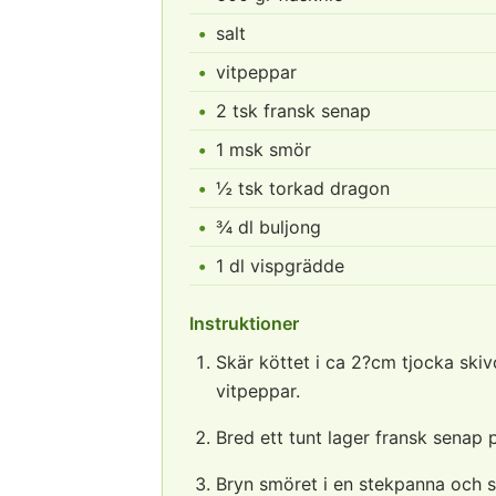
salt
vitpeppar
2 tsk fransk senap
1 msk smör
½ tsk torkad dragon
¾ dl buljong
1 dl vispgrädde
Instruktioner
Skär köttet i ca 2?cm tjocka ski
vitpeppar.
Bred ett tunt lager fransk senap p
Bryn smöret i en stekpanna och st