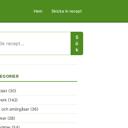
Hem
Skicka in recept
S
r:
ö
k
EGORIER
tiskt
(30)
verk
(142)
 och smörgåsar
(36)
ker
(28)
rrätter
(54)