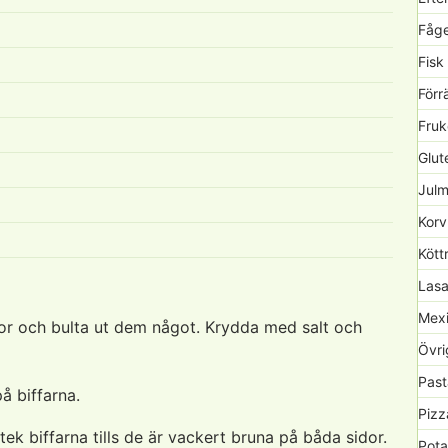
Fåge
Fisk
Förr
Fruk
Glute
Julm
Korv
Kött
Lasa
Mexi
vor och bulta ut dem något. Krydda med salt och
Övri
Past
å biffarna.
Pizz
ek biffarna tills de är vackert bruna på båda sidor.
Pota