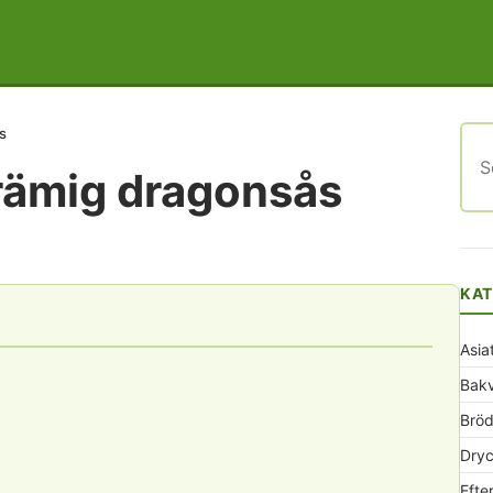
s
Sök
efte
krämig dragonsås
KAT
Asia
Bak
Bröd
Dryc
Efte