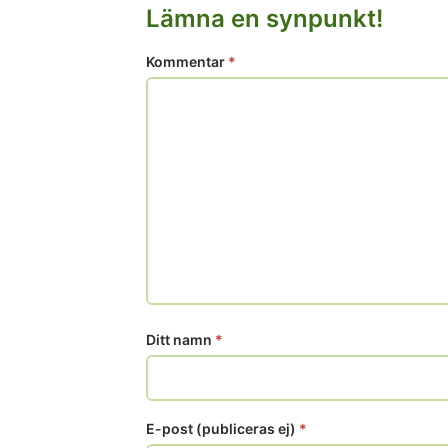
Lämna en synpunkt!
Kommentar
*
Ditt namn
*
E-post (publiceras ej)
*