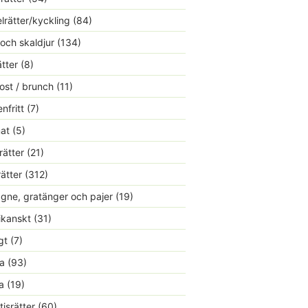
lrätter/kyckling
(84)
 och skaldjur
(134)
ätter
(8)
ost / brunch
(11)
nfritt
(7)
at
(5)
rätter
(21)
rätter
(312)
gne, gratänger och pajer
(19)
kanskt
(31)
gt
(7)
a
(93)
a
(19)
tisrätter
(60)