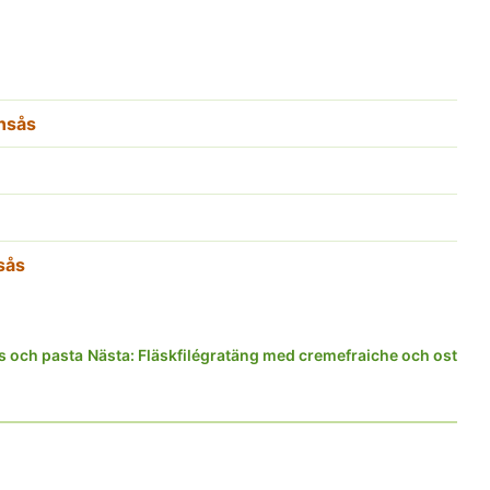
onsås
sås
s och pasta
Nästa:
Fläskfilégratäng med cremefraiche och ost