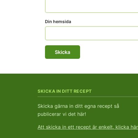
Din hemsida
SKICKA IN DITT RECEPT
Skicka gärna in ditt egna recept så
publicerar vi det här!
Att skicka in ett recept är enkelt, klicka här