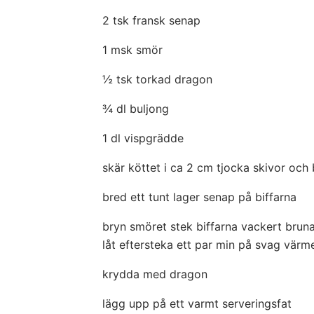
2 tsk fransk senap
1 msk smör
½ tsk torkad dragon
¾ dl buljong
1 dl vispgrädde
skär köttet i ca 2 cm tjocka skivor och
bred ett tunt lager senap på biffarna
bryn smöret stek biffarna vackert brun
låt eftersteka ett par min på svag värm
krydda med dragon
lägg upp på ett varmt serveringsfat