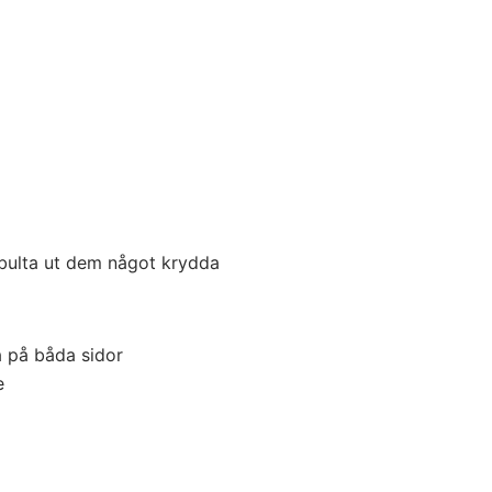
 bulta ut dem något krydda
a på båda sidor
e