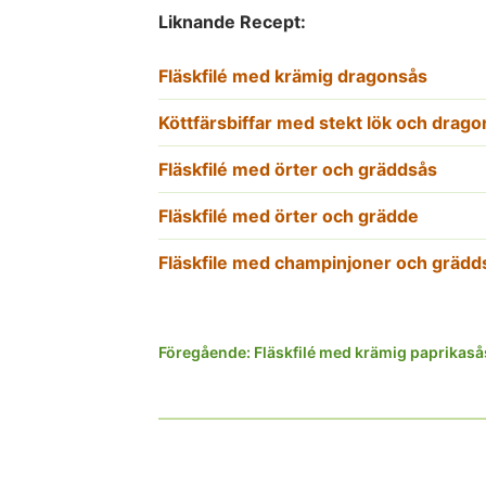
Liknande Recept:
Fläskfilé med krämig dragonsås
Köttfärsbiffar med stekt lök och drag
Fläskfilé med örter och gräddsås
Fläskfilé med örter och grädde
Fläskfile med champinjoner och grädd
Inläggsnavigering
Föregående:
Fläskfilé med krämig paprikaså