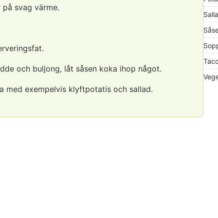
r på svag värme.
Sall
Såse
Sopp
rveringsfat.
Taco
de och buljong, låt såsen koka ihop något.
Vege
a med exempelvis klyftpotatis och sallad.