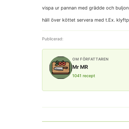
vispa ur pannan med grädde och buljon
häll över köttet servera med t.Ex. klyftp
Publicerad:
OM FÖRFATTAREN
Mr MR
1041 recept