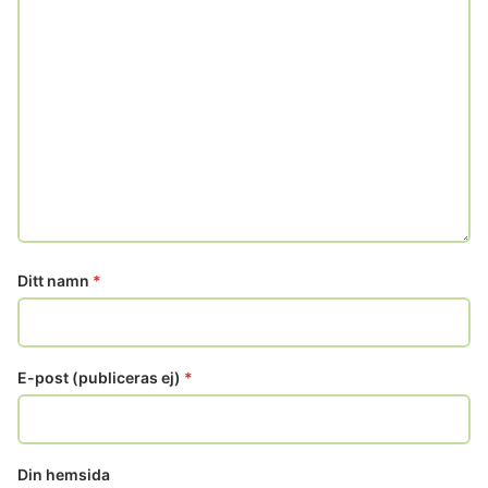
Ditt namn
*
E-post (publiceras ej)
*
Din hemsida