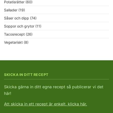
Potatisrätter
(60)
Sallader
(19)
Såser och dipp
(74)
Soppor och grytor
(11)
Tacosrecept
(26)
Vegetariskt
(8)
SKICKA IN DITT RECEPT
Skicka gärna in ditt egna recept så publicerar vi det
här!
Att skicka in ett recept är enkelt, klicka här.