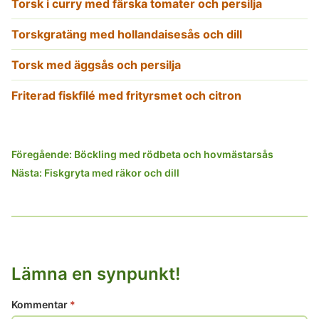
Torsk i curry med färska tomater och persilja
Torskgratäng med hollandaisesås och dill
Torsk med äggsås och persilja
Friterad fiskfilé med frityrsmet och citron
Inläggsnavigering
Föregående:
Böckling med rödbeta och hovmästarsås
Nästa:
Fiskgryta med räkor och dill
Lämna en synpunkt!
Kommentar
*