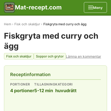
Mat-recept.com
Meny
Hem
Fisk och skaldjur
Fiskgryta med curry och ägg
Fiskgryta med curry och
ägg
Lämna en kommentar
Fisk och skaldjur
Soppor och grytor
Receptinformation
PORTIONER
TILLAGNING
KATEGORI
4 portioner
5-12 min
huvudrätt