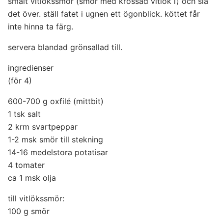
smält vitlökssmör (smör med krossad vitlök i) och slå
det över. ställ fatet i ugnen ett ögonblick. köttet får
inte hinna ta färg.
servera blandad grönsallad till.
ingredienser
(för 4)
600-700 g oxfilé (mittbit)
1 tsk salt
2 krm svartpeppar
1-2 msk smör till stekning
14-16 medelstora potatisar
4 tomater
ca 1 msk olja
till vitlökssmör:
100 g smör