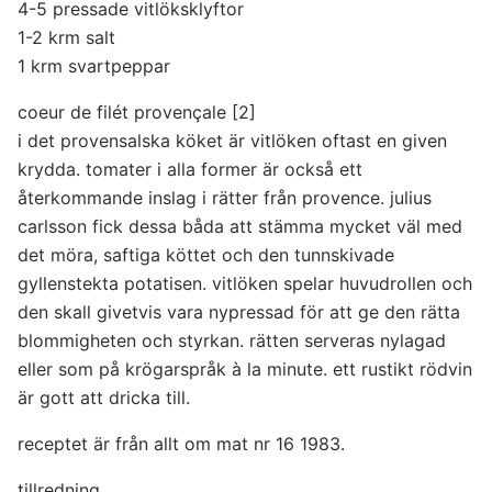
4-5 pressade vitlöksklyftor
1-2 krm salt
1 krm svartpeppar
coeur de filét provençale [2]
i det provensalska köket är vitlöken oftast en given
krydda. tomater i alla former är också ett
återkommande inslag i rätter från provence. julius
carlsson fick dessa båda att stämma mycket väl med
det möra, saftiga köttet och den tunnskivade
gyllenstekta potatisen. vitlöken spelar huvudrollen och
den skall givetvis vara nypressad för att ge den rätta
blommigheten och styrkan. rätten serveras nylagad
eller som på krögarspråk à la minute. ett rustikt rödvin
är gott att dricka till.
receptet är från allt om mat nr 16 1983.
tillredning