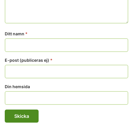
Ditt namn
*
E-post (publiceras ej)
*
Din hemsida