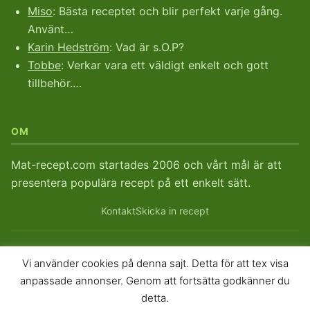
Miso
: Bästa receptet och blir perfekt varje gång.
Använt…
Karin Hedström
: Vad är s.O.P?
Tobbe
: Verkar vara ett väldigt enkelt och gott
tillbehör.…
OM
Mat-recept.com startades 2006 och vårt mål är att
presentera populära recept på ett enkelt sätt.
Kontakt
Skicka in recept
Vi använder cookies på denna sajt. Detta för att tex visa
© 2026
Mat-recept.com
. Mat-recept sedan 2006.
anpassade annonser. Genom att fortsätta godkänner du
Sitemap
RSS
RSS Kommentarer
detta.