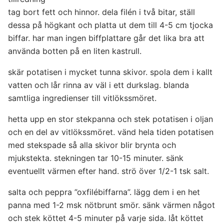
tag bort fett och hinnor. dela filén i två bitar, ställ
dessa på högkant och platta ut dem till 4-5 cm tjocka
biffar. har man ingen biffplattare går det lika bra att
använda botten på en liten kastrull.
skär potatisen i mycket tunna skivor. spola dem i kallt
vatten och lår rinna av väl i ett durkslag. blanda
samtliga ingredienser till vitlökssmöret.
hetta upp en stor stekpanna och stek potatisen i oljan
och en del av vitlökssmöret. vänd hela tiden potatisen
med stekspade så alla skivor blir brynta och
mjukstekta. stekningen tar 10-15 minuter. sänk
eventuellt värmen efter hand. strö över 1/2-1 tsk salt.
salta och peppra ”oxfilébiffarna”. lägg dem i en het
panna med 1-2 msk nötbrunt smör. sänk värmen något
och stek köttet 4-5 minuter på varje sida. låt köttet