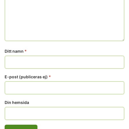
Ditt namn
*
E-post (publiceras ej)
*
Din hemsida