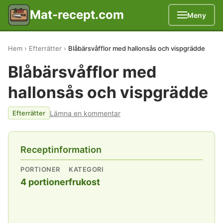
Mat-recept.com
Meny
Hem
Efterrätter
Blåbärsvåfflor med hallonsås och vispgrädde
Blåbärsvåfflor med
hallonsås och vispgrädde
Lämna en kommentar
Efterrätter
Receptinformation
PORTIONER
KATEGORI
4 portioner
frukost