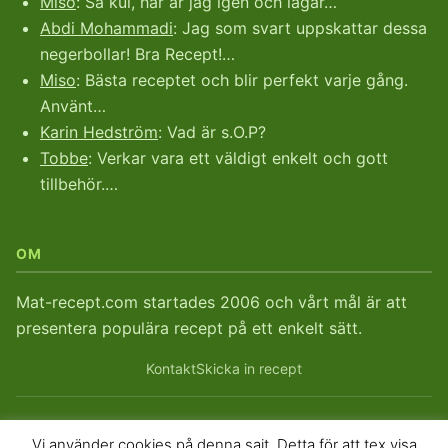
Miso
: Så kul, här är jag igen och lagar…
Abdi Mohammadi
: Jag som svart uppskattar dessa
negerbollar! Bra Recept!…
Miso
: Bästa receptet och blir perfekt varje gång.
Använt…
Karin Hedström
: Vad är s.O.P?
Tobbe
: Verkar vara ett väldigt enkelt och gott
tillbehör.…
OM
Mat-recept.com startades 2006 och vårt mål är att
presentera populära recept på ett enkelt sätt.
Kontakt
Skicka in recept
Vi använder cookies på denna sajt. Detta för att tex visa