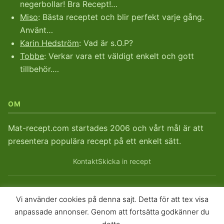
negerbollar! Bra Recept!…
Miso
: Bästa receptet och blir perfekt varje gång.
Använt…
Karin Hedström
: Vad är s.O.P?
Tobbe
: Verkar vara ett väldigt enkelt och gott
tillbehör.…
OM
Mat-recept.com startades 2006 och vårt mål är att
presentera populära recept på ett enkelt sätt.
Kontakt
Skicka in recept
Vi använder cookies på denna sajt. Detta för att tex visa
© 2026
Mat-recept.com
. Mat-recept sedan 2006.
anpassade annonser. Genom att fortsätta godkänner du
Sitemap
RSS
RSS Kommentarer