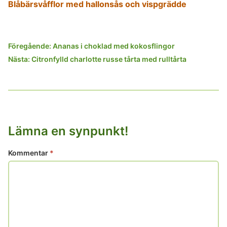
Blåbärsvåfflor med hallonsås och vispgrädde
Inläggsnavigering
Föregående:
Ananas i choklad med kokosflingor
Nästa:
Citronfylld charlotte russe tårta med rulltårta
Lämna en synpunkt!
Kommentar
*