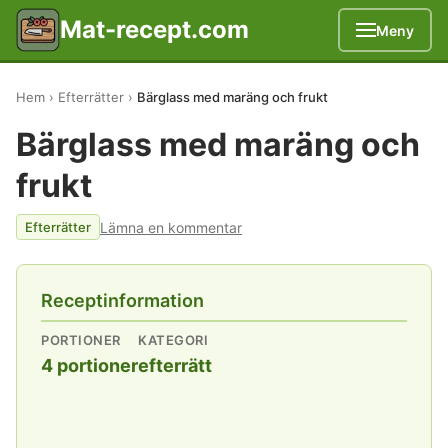
Mat-recept.com
Meny
Hem
Efterrätter
Bärglass med maräng och frukt
Bärglass med maräng och
frukt
Lämna en kommentar
Efterrätter
Receptinformation
PORTIONER
KATEGORI
4 portioner
efterrätt