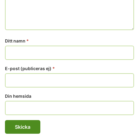
Ditt namn
*
E-post (publiceras ej)
*
Din hemsida