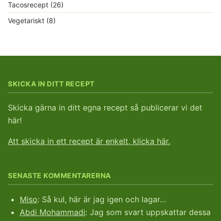
Tacosrecept
(26)
Vegetariskt
(8)
SKICKA IN DITT RECEPT
Skicka gärna in ditt egna recept så publicerar vi det
här!
Att skicka in ett recept är enkelt, klicka här.
SENASTE KOMMENTARERNA
Miso
: Så kul, här är jag igen och lagar…
Abdi Mohammadi
: Jag som svart uppskattar dessa