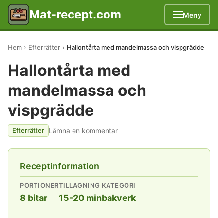
Mat-recept.com
Meny
Hem
Efterrätter
Hallontårta med mandelmassa och vispgrädde
Hallontårta med
mandelmassa och
vispgrädde
Lämna en kommentar
Efterrätter
Receptinformation
PORTIONER
TILLAGNING
KATEGORI
8 bitar
15-20 min
bakverk