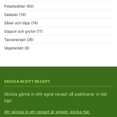
Potatisrätter
(60)
Sallader
(19)
Såser och dipp
(74)
Soppor och grytor
(11)
Tacosrecept
(26)
Vegetariskt
(8)
SKICKA IN DITT RECEPT
Skicka gärna in ditt egna recept så publicerar vi det
här!
Att skicka in ett recept är enkelt, klicka här.