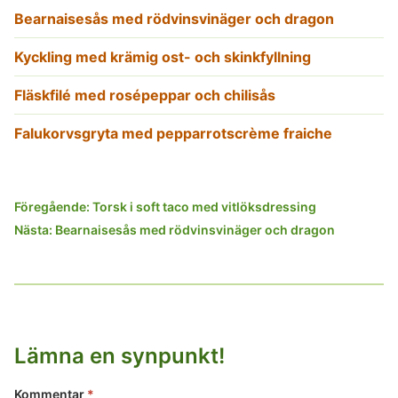
Bearnaisesås med rödvinsvinäger och dragon
Kyckling med krämig ost- och skinkfyllning
Fläskfilé med rosépeppar och chilisås
Falukorvsgryta med pepparrotscrème fraiche
Inläggsnavigering
Föregående:
Torsk i soft taco med vitlöksdressing
Nästa:
Bearnaisesås med rödvinsvinäger och dragon
Lämna en synpunkt!
Kommentar
*