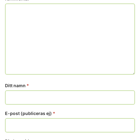
Ditt namn
*
E-post (publiceras ej)
*