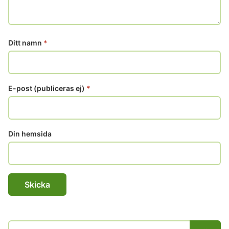
Ditt namn
*
E-post (publiceras ej)
*
Din hemsida
Sök