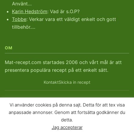
Använt…
Karin Hedström
: Vad är s.O.P?
Tobbe
: Verkar vara ett väldigt enkelt och gott
tillbehör.…
OM
Mat-recept.com startades 2006 och vårt mål är att
presentera populära recept på ett enkelt sätt.
Kontakt
Skicka in recept
Vi använder cookies på denna sajt. Detta för att tex visa
© 2026
Mat-recept.com
. Mat-recept sedan 2006.
anpassade annonser. Genom att fortsätta godkänner du
Sitemap
RSS
RSS Kommentarer
detta.
Jag accepterar