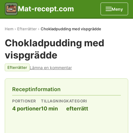
Mat-recept.com
Meny
Hem
Efterrätter
Chokladpudding med vispgrädde
Chokladpudding med
vispgrädde
Lämna en kommentar
Efterrätter
Receptinformation
PORTIONER
TILLAGNING
KATEGORI
4 portioner
10 min
efterrätt