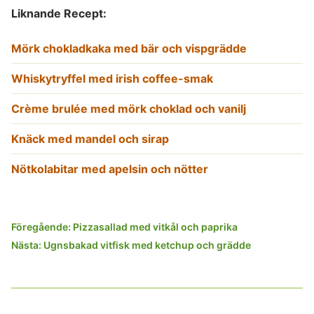
Liknande Recept:
Mörk chokladkaka med bär och vispgrädde
Whiskytryffel med irish coffee-smak
Crème brulée med mörk choklad och vanilj
Knäck med mandel och sirap
Nötkolabitar med apelsin och nötter
Inläggsnavigering
Föregående:
Pizzasallad med vitkål och paprika
Nästa:
Ugnsbakad vitfisk med ketchup och grädde