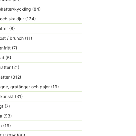
lrätter/kyckling
(84)
 och skaldjur
(134)
ätter
(8)
ost / brunch
(11)
nfritt
(7)
at
(5)
rätter
(21)
rätter
(312)
gne, gratänger och pajer
(19)
kanskt
(31)
gt
(7)
a
(93)
a
(19)
tisrätter
(60)