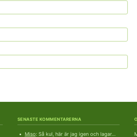
SENASTE KOMMENTARERNA
Miso
: Så kul, här är jag igen och lagar…
M