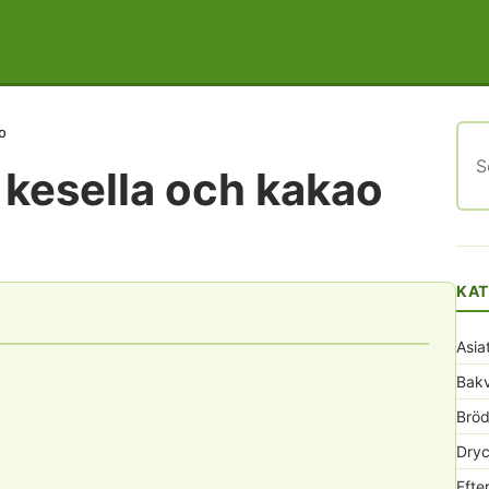
o
Sök
efte
kesella och kakao
KAT
Asia
Bak
Bröd
Dryc
Efte