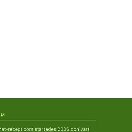
OM
at-recept.com startades 2006 och vårt