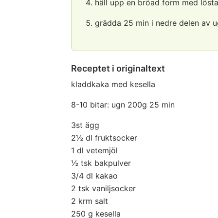
häll upp en bröad form med lösta
grädda 25 min i nedre delen av u
Receptet i originaltext
kladdkaka med kesella
8-10 bitar: ugn 200g 25 min
3st ägg
2½ dl fruktsocker
1 dl vetemjöl
½ tsk bakpulver
3/4 dl kakao
2 tsk vaniljsocker
2 krm salt
250 g kesella