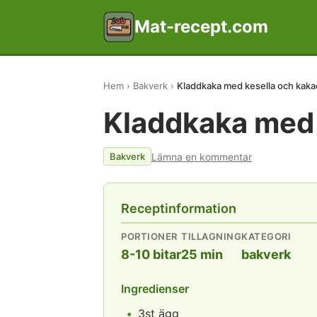
Mat-recept.com
Hem
Bakverk
Kladdkaka med kesella och kaka
Kladdkaka med 
Lämna en kommentar
Bakverk
Receptinformation
PORTIONER
TILLAGNING
KATEGORI
8-10 bitar
25 min
bakverk
Ingredienser
3st ägg