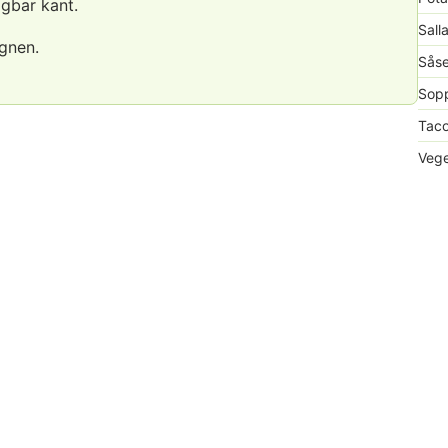
gbar kant.
Sall
gnen.
Såse
Sopp
Taco
Vege