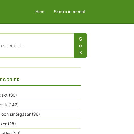
Hem
Skicka in recept
S
r:
ö
k
EGORIER
tiskt
(30)
verk
(142)
 och smörgåsar
(36)
ker
(28)
rrätter
(54)