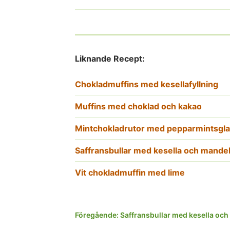
Liknande Recept:
Chokladmuffins med kesellafyllning
Muffins med choklad och kakao
Mintchokladrutor med pepparmintsgla
Saffransbullar med kesella och mand
Vit chokladmuffin med lime
Inläggsnavigering
Föregående:
Saffransbullar med kesella o