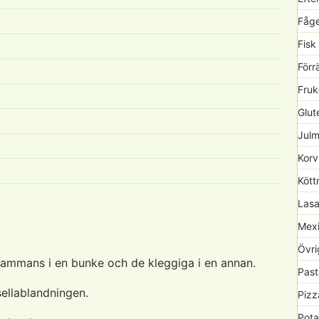
Fåge
Fisk
Förr
Fruk
Glute
Julm
Korv
Kött
Lasa
Mexi
Övri
llsammans i en bunke och de kleggiga i en annan.
Past
ellablandningen.
Pizz
Pota