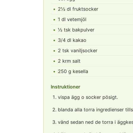
2½ dl fruktsocker
1 dl vetemjöl
½ tsk bakpulver
3/4 dl kakao
2 tsk vaniljsocker
2 krm salt
250 g kesella
Instruktioner
vispa ägg o socker pösigt.
blanda alla torra ingredienser ti
vänd sedan ned de torra i äggkes