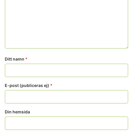
Ditt namn
*
E-post (publiceras ej)
*
Din hemsida