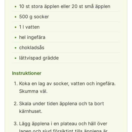
10 st stora äpplen eller 20 st små äpplen
500 g socker
1 l vatten
hel ingefära
chokladsås
lättvispad grädde
Instruktioner
Koka en lag av socker, vatten och ingefära.
Skumma väl.
Skala under tiden äpplena och ta bort
kärnhuset.
Lägg äpplena i en plateau och häll över
lagen och sjud försiktigt tills äpplena är