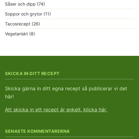
Såser och dipp
(74)
Soppor och grytor
(11)
Tacosrecept
(26)
Vegetariskt
(8)
SKICKA IN DITT RECEPT
Skicka gärna in ditt egna recept så publicerar vi det
här!
Att skicka in ett recept är enkelt, klicka här.
SENASTE KOMMENTARERNA