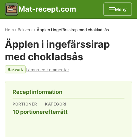
Mat-recept.com
Meny
Hem
Bakverk
Äpplen i ingefärssirap med chokladsås
Äpplen i ingefärssirap
med chokladsås
Lämna en kommentar
Bakverk
Receptinformation
PORTIONER
KATEGORI
10 portioner
efterrätt