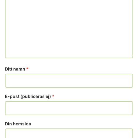
Ditt namn
*
E-post (publiceras ej)
*
Din hemsida