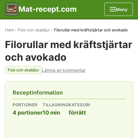
Mat-recept.com
Meny
Hem
Fisk och skaldjur
Filorullar med kräftstjärtar och avokado
Filorullar med kräftstjärtar
och avokado
Lämna en kommentar
Fisk och skaldjur
Receptinformation
PORTIONER
TILLAGNING
KATEGORI
4 portioner
10 min
förrätt