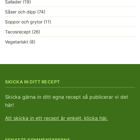
Sallader
(19)
Såser och dipp
(74)
Soppor och grytor
(11)
Tacosrecept
(26)
Vegetariskt
(8)
SKICKA IN DITT RECEPT
Skicka gärna in ditt egna recept så publicerar vi det
här!
Att skicka in ett recept är enkelt, klicka här.
SENASTE KOMMENTARERNA