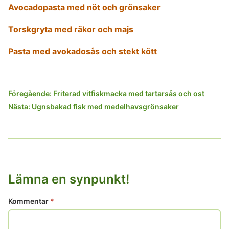
Avocadopasta med nöt och grönsaker
Torskgryta med räkor och majs
Pasta med avokadosås och stekt kött
Inläggsnavigering
Föregående:
Friterad vitfiskmacka med tartarsås och ost
Nästa:
Ugnsbakad fisk med medelhavsgrönsaker
Lämna en synpunkt!
Kommentar
*