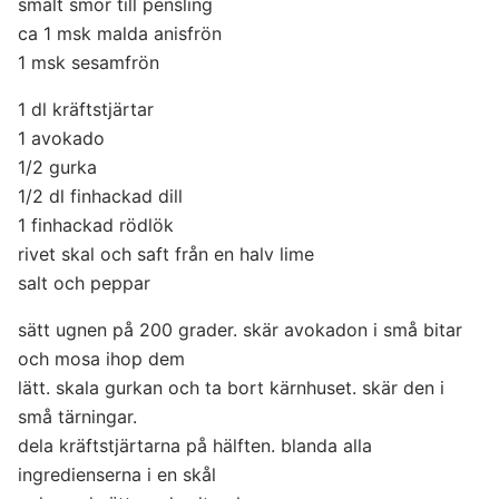
smält smör till pensling
ca 1 msk malda anisfrön
1 msk sesamfrön
1 dl kräftstjärtar
1 avokado
1/2 gurka
1/2 dl finhackad dill
1 finhackad rödlök
rivet skal och saft från en halv lime
salt och peppar
sätt ugnen på 200 grader. skär avokadon i små bitar
och mosa ihop dem
lätt. skala gurkan och ta bort kärnhuset. skär den i
små tärningar.
dela kräftstjärtarna på hälften. blanda alla
ingredienserna i en skål