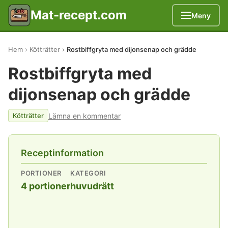
Mat-recept.com
Meny
Hem
Kötträtter
Rostbiffgryta med dijonsenap och grädde
Rostbiffgryta med
dijonsenap och grädde
Lämna en kommentar
Kötträtter
Receptinformation
PORTIONER
KATEGORI
4 portioner
huvudrätt