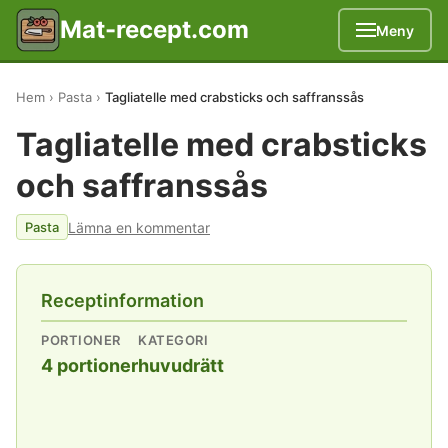
Mat-recept.com
Meny
Hem
Pasta
Tagliatelle med crabsticks och saffranssås
Tagliatelle med crabsticks
och saffranssås
Lämna en kommentar
Pasta
Receptinformation
PORTIONER
KATEGORI
4 portioner
huvudrätt