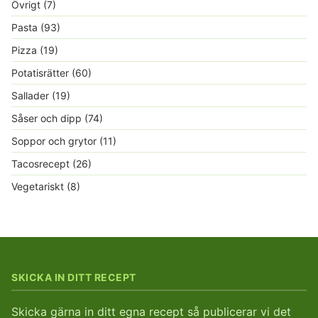
Övrigt
(7)
Pasta
(93)
Pizza
(19)
Potatisrätter
(60)
Sallader
(19)
Såser och dipp
(74)
Soppor och grytor
(11)
Tacosrecept
(26)
Vegetariskt
(8)
SKICKA IN DITT RECEPT
Skicka gärna in ditt egna recept så publicerar vi det