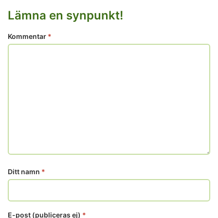
Lämna en synpunkt!
Kommentar
*
Ditt namn
*
E-post (publiceras ej)
*