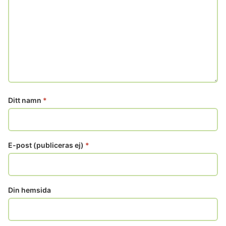
Ditt namn
*
E-post (publiceras ej)
*
Din hemsida