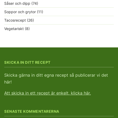
Såser och dipp
(74)
Soppor och grytor
(11)
Tacosrecept
(26)
Vegetariskt
(8)
SKICKA IN DITT RECEPT
Skicka gärna in ditt egna recept så publicerar vi det
här!
Att skicka in ett recept är enkelt, klicka här.
SENASTE KOMMENTARERNA