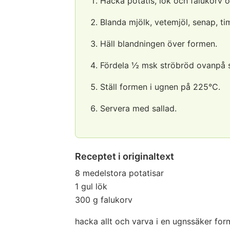
Hacka potatis, lök och falukorv 
Blanda mjölk, vetemjöl, senap, tim
Häll blandningen över formen.
Fördela ½ msk ströbröd ovanpå s
Ställ formen i ugnen på 225°C.
Servera med sallad.
Receptet i originaltext
8 medelstora potatisar
1 gul lök
300 g falukorv
hacka allt och varva i en ugnssäker for