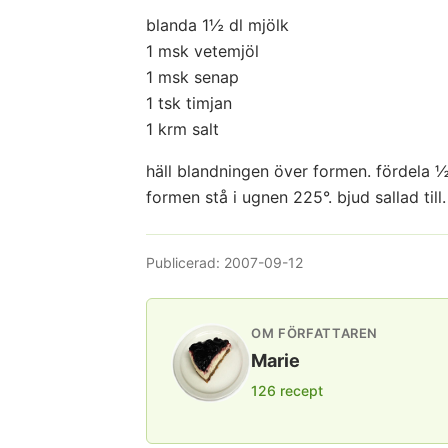
blanda 1½ dl mjölk
1 msk vetemjöl
1 msk senap
1 tsk timjan
1 krm salt
häll blandningen över formen. fördela 
formen stå i ugnen 225°. bjud sallad till.
Publicerad:
2007-09-12
OM FÖRFATTAREN
Marie
126 recept