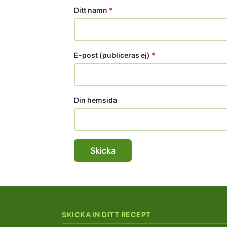
Ditt namn
*
E-post (publiceras ej)
*
Din hemsida
SKICKA IN DITT RECEPT