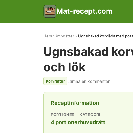
Mat-recept.com
Hem
Korvrätter
Ugnsbakad korvlåda med potat
Ugnsbakad korv
och lök
Lämna en kommentar
Korvrätter
Receptinformation
PORTIONER
KATEGORI
4 portioner
huvudrätt