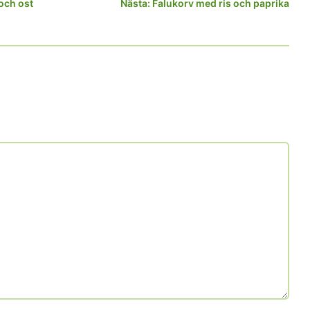
och ost
Nästa:
Falukorv med ris och paprika