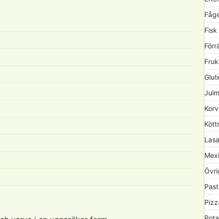
Fåge
Fisk
Förr
Fruk
Glute
Julm
Korv
Kött
Lasa
Mexi
Övri
Past
Pizz
Pota