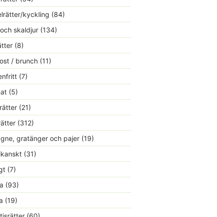
lrätter/kyckling
(84)
 och skaldjur
(134)
ätter
(8)
ost / brunch
(11)
nfritt
(7)
at
(5)
rätter
(21)
rätter
(312)
gne, gratänger och pajer
(19)
kanskt
(31)
gt
(7)
a
(93)
a
(19)
tisrätter
(60)