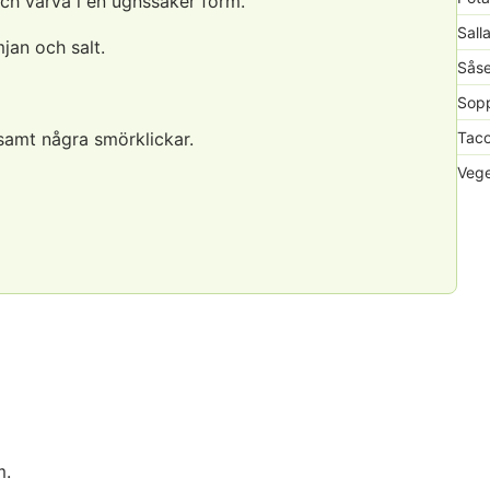
och varva i en ugnssäker form.
Sall
jan och salt.
Såse
Sopp
amt några smörklickar.
Taco
Vege
m.