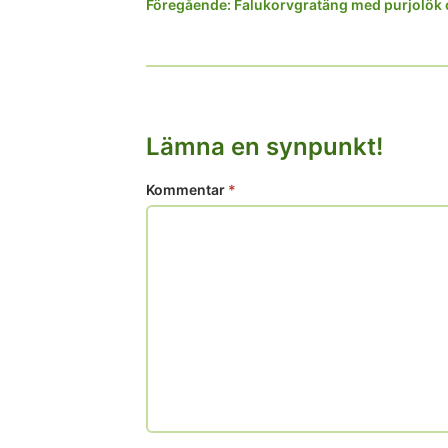
Inläggsnavigering
Föregående:
Falukorvgratäng med purjolök 
Lämna en synpunkt!
Kommentar
*