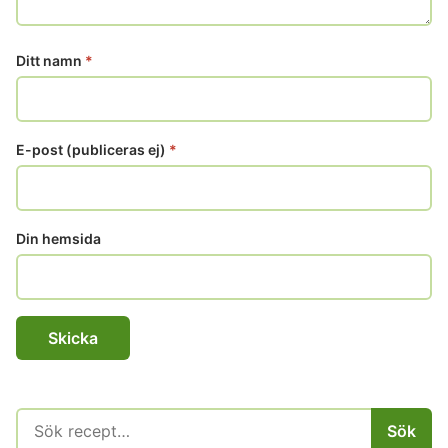
Ditt namn
*
E-post (publiceras ej)
*
Din hemsida
Sök
Sök
efter: