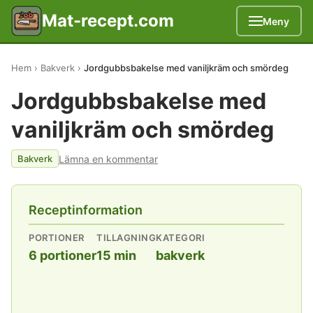
Mat-recept.com
Meny
Hem
Bakverk
Jordgubbsbakelse med vaniljkräm och smördeg
Jordgubbsbakelse med
vaniljkräm och smördeg
Lämna en kommentar
Bakverk
Receptinformation
PORTIONER
TILLAGNING
KATEGORI
6 portioner
15 min
bakverk