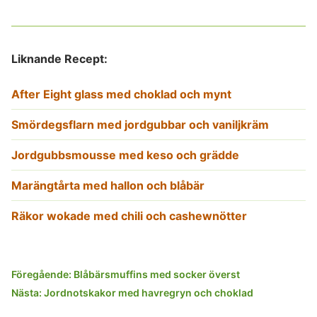
Liknande Recept:
After Eight glass med choklad och mynt
Smördegsflarn med jordgubbar och vaniljkräm
Jordgubbsmousse med keso och grädde
Marängtårta med hallon och blåbär
Räkor wokade med chili och cashewnötter
Inläggsnavigering
Föregående:
Blåbärsmuffins med socker överst
Nästa:
Jordnotskakor med havregryn och choklad