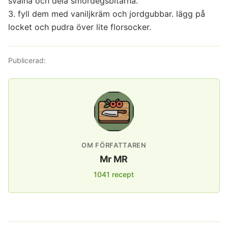
svalna och dela smördegsbitarna.
3. fyll dem med vaniljkräm och jordgubbar. lägg på
locket och pudra över lite florsocker.
Publicerad:
OM FÖRFATTAREN
Mr MR
1041 recept