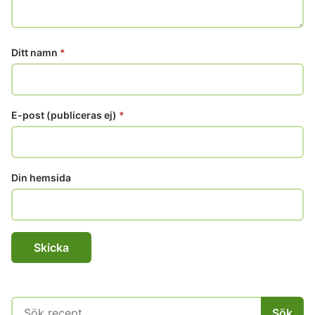
Ditt namn
*
E-post (publiceras ej)
*
Din hemsida
Sök
Sök