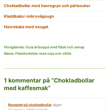
Chokladbollar med havregryn och pärlsocker
Kladdkaka i mikrovågsugn
Havrekaka med nougat
Inläggsnavigering
Föregående:
Gula ärtsoppa med fläsk och senap
Nästa:
Fläskkotletter med soja och vitlök
1 kommentar på “
Chokladbollar
med kaffesmak
”
Receptet på chokladbollar
säger