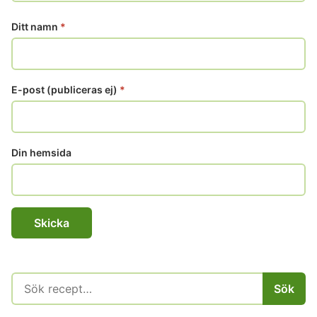
Ditt namn
*
E-post (publiceras ej)
*
Din hemsida
Sök
Sök
efter: