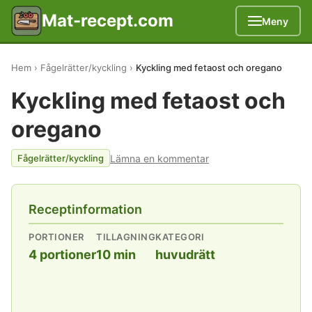
Mat-recept.com
Meny
Hem
Fågelrätter/kyckling
Kyckling med fetaost och oregano
Kyckling med fetaost och
oregano
Lämna en kommentar
Fågelrätter/kyckling
Receptinformation
PORTIONER
TILLAGNING
KATEGORI
4 portioner
10 min
huvudrätt