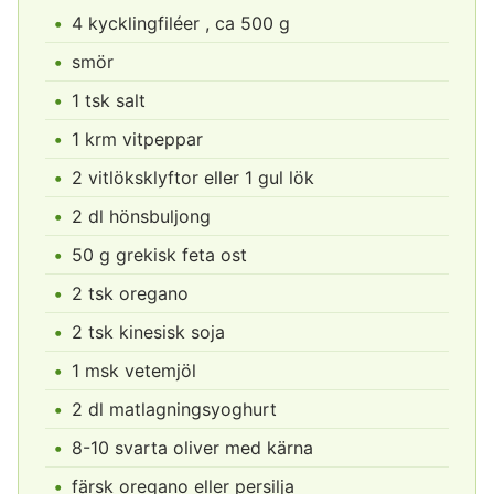
4 kycklingfiléer , ca 500 g
smör
1 tsk salt
1 krm vitpeppar
2 vitlöksklyftor eller 1 gul lök
2 dl hönsbuljong
50 g grekisk feta ost
2 tsk oregano
2 tsk kinesisk soja
1 msk vetemjöl
2 dl matlagningsyoghurt
8-10 svarta oliver med kärna
färsk oregano eller persilja