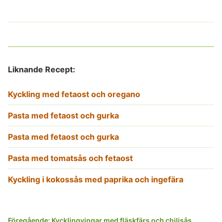
Liknande Recept:
Kyckling med fetaost och oregano
Pasta med fetaost och gurka
Pasta med fetaost och gurka
Pasta med tomatsås och fetaost
Kyckling i kokossås med paprika och ingefära
Inläggsnavigering
Föregående:
Kycklingvingar med fläskfärs och chilisås