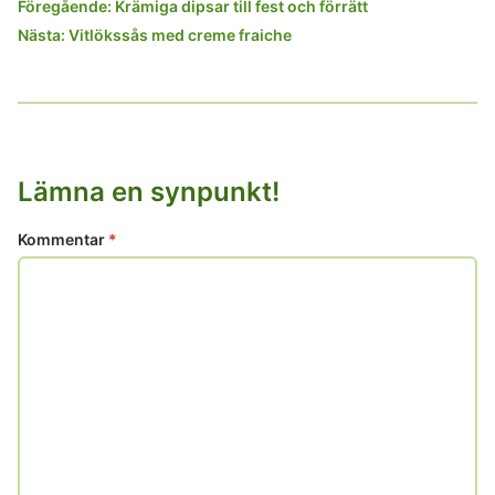
Inläggsnavigering
Föregående:
Krämiga dipsar till fest och förrätt
Nästa:
Vitlökssås med creme fraiche
Lämna en synpunkt!
Kommentar
*