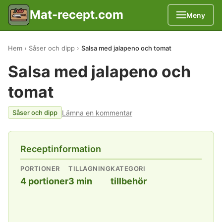
Mat-recept.com
Meny
Hem
Såser och dipp
Salsa med jalapeno och tomat
Salsa med jalapeno och
tomat
Lämna en kommentar
Såser och dipp
Receptinformation
PORTIONER
TILLAGNING
KATEGORI
4 portioner
3 min
tillbehör