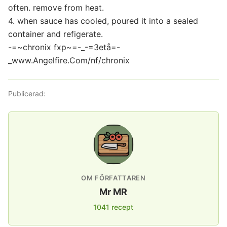
often. remove from heat.
4. when sauce has cooled, poured it into a sealed
container and refigerate.
-=~chronix fxp~=-_-=3etå=-
_www.Angelfire.Com/nf/chronix
Publicerad:
OM FÖRFATTAREN
Mr MR
1041 recept