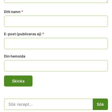
Ditt namn
*
E-post (publiceras ej)
*
Din hemsida
Sök
Sök
efter: