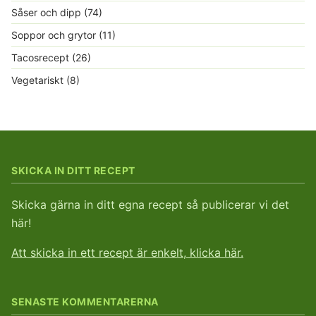
Såser och dipp
(74)
Soppor och grytor
(11)
Tacosrecept
(26)
Vegetariskt
(8)
SKICKA IN DITT RECEPT
Skicka gärna in ditt egna recept så publicerar vi det
här!
Att skicka in ett recept är enkelt, klicka här.
SENASTE KOMMENTARERNA