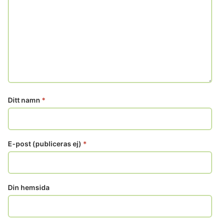
Ditt namn
*
E-post (publiceras ej)
*
Din hemsida